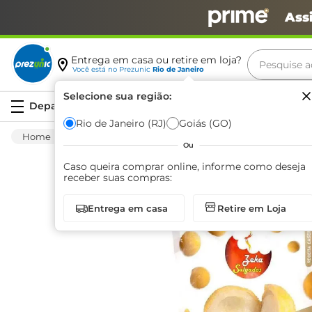
Ass
Pesquise aq
Entrega em casa ou retire em loja?
Você está no
Prezunic
Rio de Janeiro
Termos m
Selecione sua região:
Serviços
carne
Rio de Janeiro (RJ)
Goiás (GO)
Congelados
Petiscos
Outros Petiscos
leite
Ou
café
Caso queira comprar online, informe como deseja
receber suas compras:
queijo
Entrega em casa
Retire em Loja
azeite
biscoit
arroz
iogurte
papel h