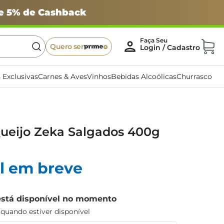
 e 5% de Cashback
Quero ser
 Exclusivas
Carnes & Aves
Vinhos
Bebidas Alcoólicas
Churrasco
Queijo Zeka Salgados 400g
l em breve
está disponível no momento
uando estiver disponível