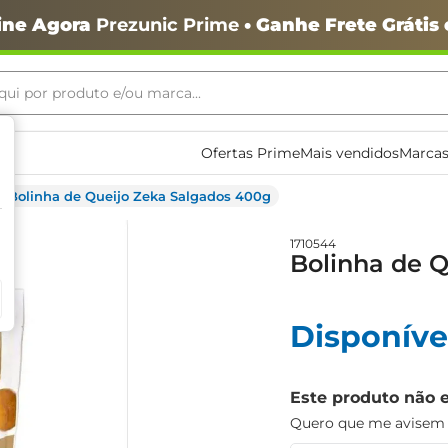
ine Agora
Prezunic Prime
• Ganhe Frete Grátis
ui por produto e/ou marca...
ais buscados
Ofertas Prime
Mais vendidos
Marcas
Bolinha de Queijo Zeka Salgados 400g
1710544
Bolinha de 
Disponíve
o
Este produto não 
Quero que me avisem q
igiênico