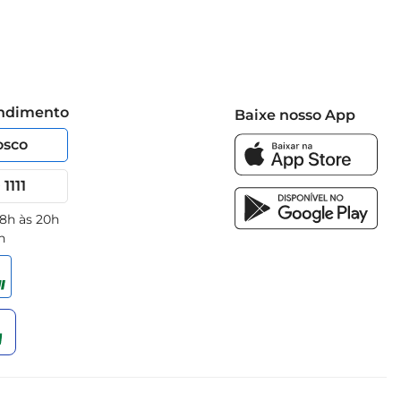
endimento
Baixe nosso App
osco
1111
 8h às 20h
h