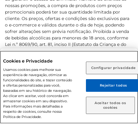
nossas promoções, a compra de produtos com preços
promocionais poderá ter sua quantidade limitada por
cliente. Os preços, ofertas e condições são exclusivos para
o e-commerce e válidos durante o dia de hoje, podendo
sofrer alterações sem prévia notificação. Proibida a venda
de bebidas alcoólicas para menores de 18 anos, conforme
Lei n.º 8069/90, art. 81, inciso II (Estatuto da Criança e do
Adolescente). Preços e condições exclusivos para o
www.prezunic.com.br
, podendo sofrer alterações sem aviso
Selecione sua região:
Cookies e Privacidade
prévio. O valor mínimo para as compras on-line é de R$
Configurar privacidade
Rio de Janeiro (RJ)
Goiás (GO)
Usamos cookies para melhorar sua
80,00.
experiência de navegação, otimizar as
Ou
funcionalidades do site, e trazer conteúdo
e ofertas personalizadas para você,
Rejeitar todos
Caso queira comprar online, informe como deseja receber
baseadas em seu histórico de navegação.
suas compras:
Ao clicar em aceitar, você concorda em
armazenar cookies em seu dispositivo.
© 2026 Copyright. Todos os direitos
Aceitar todos os
Para informações mais detalhadas a
Entrega em casa
Retire em Loja
cookies
reservados Prezunic.
respeito de cookies, consulte nossa
Política de Privacidade.