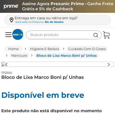
Assine Agora
Prezunic Prime
• Ganhe Frete
Grátis e 5% de Cashback
Entrega em casa ou retire em loja?
Você está no
Prezunic
Rio de Janeiro
Buscar produto
Termos mais buscados
Higiene E Beleza
Cuidado Com O Corpo
carne
Manicure
Bloco de Lixa Marco Boni p/ Unhas
leite
café
1712100
Bloco de Lixa Marco Boni p/ Unhas
queijo
arroz
Disponível em breve
azeite
biscoito
Este produto não está disponível no momento