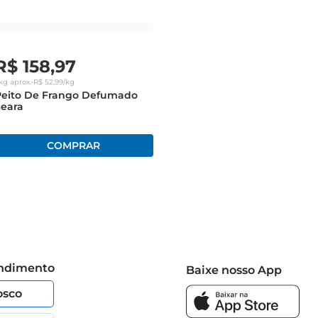
R$
158
,
97
kg
aprox.
•
R$
52
,
99
/kg
Peito De Frango Defumado
Seara
endimento
Baixe nosso App
osco