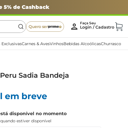
 e 5% de Cashback
Quero ser
 Exclusivas
Carnes & Aves
Vinhos
Bebidas Alcoólicas
Churrasco
 Peru Sadia Bandeja
l em breve
está disponível no momento
uando estiver disponível