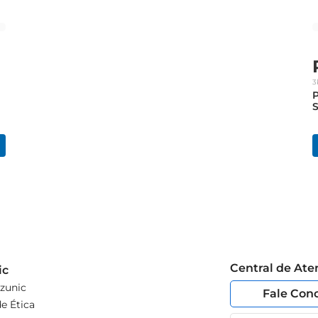
3
Central de At
ic
zunic
Fale Con
e Ética