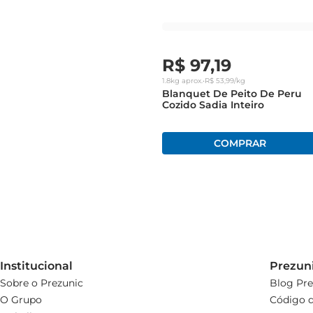
R$
97
,
19
1.8kg
aprox.
•
R$
53
,
99
/kg
Blanquet De Peito De Peru
Cozido Sadia Inteiro
Institucional
Prezun
Sobre o Prezunic
Blog Pre
O Grupo
Código d