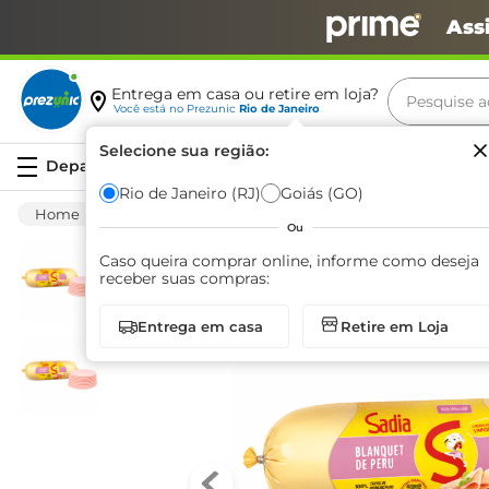
Ass
Pesquise aq
Entrega em casa ou retire em loja?
Você está no
Prezunic
Rio de Janeiro
Termos m
Selecione sua região:
Serviços
carne
Rio de Janeiro (RJ)
Goiás (GO)
Frios E Laticínios
Frios
Outros Frios
leite
Ou
café
Caso queira comprar online, informe como deseja
receber suas compras:
queijo
Entrega em casa
Retire em Loja
arroz
biscoit
azeite
iogurte
papel h