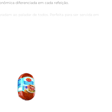
onômica diferenciada em cada refeição.

adam ao paladar de todos. Perfeita para ser servida em 
ção saborosa, versátil e capaz de agregar valor ao seu 
a com outros itens em tábuas de frios ou lanches rápidos. 


ira acessível. Seja para um lanche rápido, um brunch 
e paladar marcante.