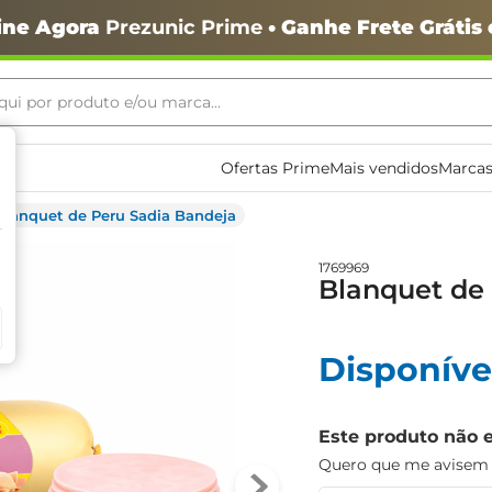
ine Agora
Prezunic Prime
• Ganhe Frete Grátis
ui por produto e/ou marca...
ais buscados
Ofertas Prime
Mais vendidos
Marcas
Blanquet de Peru Sadia Bandeja
1769969
Blanquet de
Disponíve
o
Este produto não 
Quero que me avisem q
igiênico