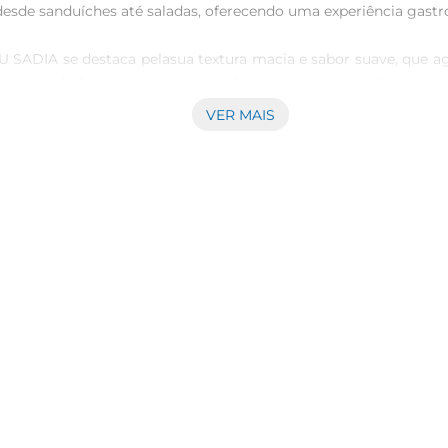
 desde sanduíches até saladas, oferecendo uma experiência gastr
SADIA se destaca pelasua textura macia e sabor suave, que agr
 bandeja de frios garante que você tenha sempre à mão uma op
VER MAIS
sentação, tornandoa fácil de servir e perfeita para ser combinad
r o preparo das refeições com muito mais agilidade e eficiência.
ra sua mesa um produto que combina qualidade e sabor de mane
ece a certeza de que suas refeições se destacarão pelorequinte 