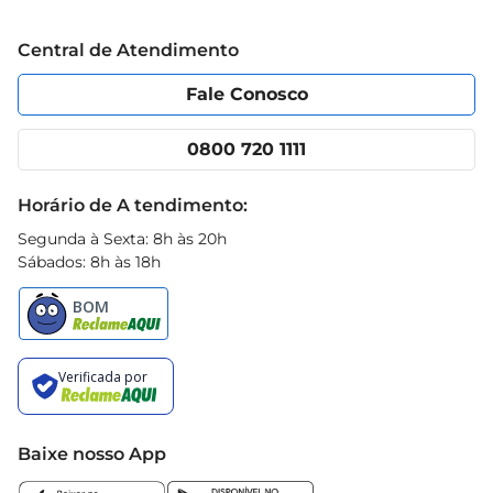
Grupo Cencosud
compras e surpreendase com o sabor que ela 
Trabalhe conosco
Blog Prezunic
pode trazer para suas refeições.
Central de Atendimento
Política de Privacidade
Código de Ética
Portal do fornecedor
Encartes
Fale Conosco
Nossas lojas
App Prezunic
Cencosud Media
Clube Prezunic
0800 720 1111
Receitas
Black Friday
Horário de A tendimento:
Segunda à Sexta: 8h às 20h
Sábados: 8h às 18h
Baixe nosso App