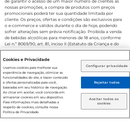
de garantir o acesso de um maior número de clientes as
nossas promoções, a compra de produtos com preços
promocionais poderá ter sua quantidade limitada por
cliente. Os preços, ofertas e condições são exclusivos para
o e-commerce e válidos durante o dia de hoje, podendo
sofrer alterações sem prévia notificação. Proibida a venda
de bebidas alcoólicas para menores de 18 anos, conforme
Lei n.º 8069/90, art. 81, inciso II (Estatuto da Criança e do
Adolescente). Preços e condições exclusivos para o
www.prezunic.com.br
, podendo sofrer alterações sem aviso
Selecione sua região:
Cookies e Privacidade
prévio. O valor mínimo para as compras on-line é de R$
Configurar privacidade
Rio de Janeiro (RJ)
Goiás (GO)
Usamos cookies para melhorar sua
80,00.
experiência de navegação, otimizar as
Ou
funcionalidades do site, e trazer conteúdo
e ofertas personalizadas para você,
Rejeitar todos
Caso queira comprar online, informe como deseja receber
baseadas em seu histórico de navegação.
suas compras:
Ao clicar em aceitar, você concorda em
armazenar cookies em seu dispositivo.
© 2026 Copyright. Todos os direitos
Aceitar todos os
Para informações mais detalhadas a
Entrega em casa
Retire em Loja
cookies
reservados Prezunic.
respeito de cookies, consulte nossa
Política de Privacidade.