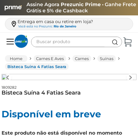
Assine Agora
Prezunic Prime
• Ganhe Frete
Grátis e 5% de Cashback
Entrega em casa ou retire em loja?
Você está no
Prezunic
Rio de Janeiro
Buscar produto
Termos mais buscados
Carnes E Aves
Carnes
Suínas
carne
Bisteca Suína 4 Fatias Seara
leite
café
1809282
Bisteca Suína 4 Fatias Seara
queijo
arroz
Disponível em breve
azeite
biscoito
Este produto não está disponível no momento