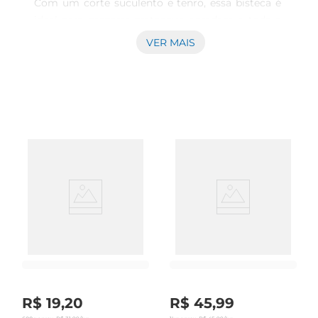
Com um corte suculento e tenro, essa bisteca é 
ideal para preparar pratosque agradam a toda a 
família. Seja grelhada, assada ou cozida, ela traz 
VER MAIS
um toque especial a qualquer ocasião, garantindo 
momentos de prazer à mesa.

Qualidade garantida  

Produzida com rigorosos padrões de qualidade, a 
Bisteca Suína Seara é proveniente de 
suínosselecionados, o que assegura um produto 
fresco e saboroso. O processo de congelamento 
mantém todas as características do produto, 
preservando seu sabor e textura. Assim, você 
pode desfrutar de uma carne de alta qualidade 
sempre que desejar.

Versatilidade na cozinha  

Esse corte é extremamente versátil e pode ser 
utilizado em diversas receitas. Experimente 
preparar uma bisteca grelhada com temperos a 
R$
19
,
20
R$
45
,
99
gosto, ou uma deliciosa bisteca ao molho. Além 