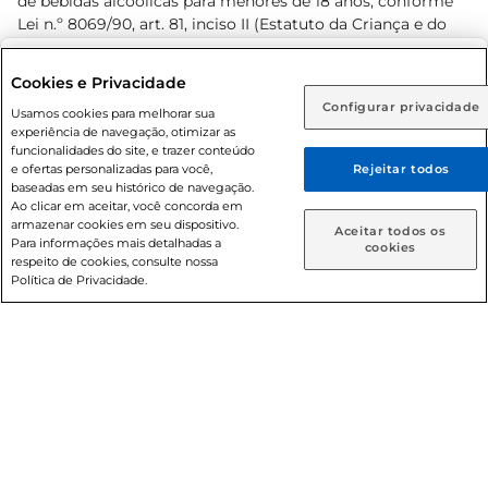
de bebidas alcoólicas para menores de 18 anos, conforme
Lei n.º 8069/90, art. 81, inciso II (Estatuto da Criança e do
Adolescente). Preços e condições exclusivos para o
www.prezunic.com.br
, podendo sofrer alterações sem aviso
Selecione sua região:
Cookies e Privacidade
prévio. O valor mínimo para as compras on-line é de R$
Configurar privacidade
Rio de Janeiro (RJ)
Goiás (GO)
Usamos cookies para melhorar sua
80,00.
experiência de navegação, otimizar as
Ou
funcionalidades do site, e trazer conteúdo
e ofertas personalizadas para você,
Rejeitar todos
Caso queira comprar online, informe como deseja receber
baseadas em seu histórico de navegação.
suas compras:
Ao clicar em aceitar, você concorda em
armazenar cookies em seu dispositivo.
© 2026 Copyright. Todos os direitos
Aceitar todos os
Para informações mais detalhadas a
Entrega em casa
Retire em Loja
cookies
reservados Prezunic.
respeito de cookies, consulte nossa
Política de Privacidade.
Cencosud Brasil Comercial SA.CNPJ sob n° 39.346.861/0350-
38 . Sediada na Av. das Nações Unidas, 12.995, 21º andar, CEP:
04.578-000, Bairro Brooklin Paulista, na cidade de São Paulo
- SP.