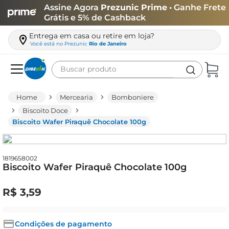
Assine Agora
Prezunic Prime
• Ganhe Frete
Grátis e 5% de Cashback
Entrega em casa ou retire em loja?
Você está no
Prezunic
Rio de Janeiro
Buscar produto
Termos mais buscados
Mercearia
Bomboniere
carne
Biscoito Doce
Biscoito Wafer Piraquê Chocolate 100g
leite
café
queijo
1819658002
Biscoito Wafer Piraquê Chocolate 100g
biscoito
R$
3
,
59
azeite
arroz
Condições de pagamento