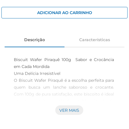
iogurte
papel higiênico
ADICIONAR AO CARRINHO
cerveja
Descrição
Características
Biscuit Wafer Piraquê 100g  Sabor e Crocância 
em Cada Mordida

Uma Delícia Irresistível  

O Biscuit Wafer Piraquê é a escolha perfeita para 
quem busca um lanche saboroso e crocante. 
Com 100g de pura satisfação, este biscoito é ideal 
para acompanhar o café da manhã, o lanche da 
tarde ou até mesmo como um petisco durante o 
VER MAIS
dia. Sua textura leve e crocante proporciona uma 
experiência única a cada mordida, tornandoo 
uma opção deliciosa para qualquer momento.
