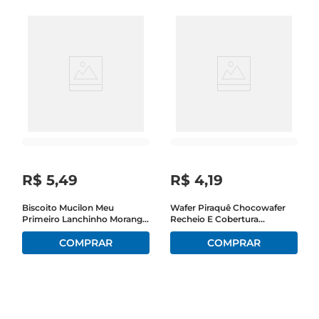
R$
5
,
49
R$
4
,
19
Biscoito Mucilon Meu
Wafer Piraquê Chocowafer
Primeiro Lanchinho Morango
Recheio E Cobertura
E Banana 35g
Chocolate 63g