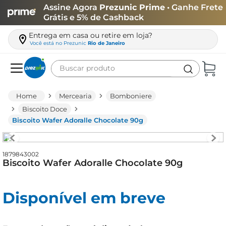
Assine Agora
Prezunic Prime
• Ganhe Frete
Grátis e 5% de Cashback
Entrega em casa ou retire em loja?
Você está no
Prezunic
Rio de Janeiro
Buscar produto
Termos mais buscados
Mercearia
Bomboniere
carne
Biscoito Doce
Biscoito Wafer Adoralle Chocolate 90g
leite
café
1879843002
queijo
Biscoito Wafer Adoralle Chocolate 90g
biscoito
azeite
Disponível em breve
arroz