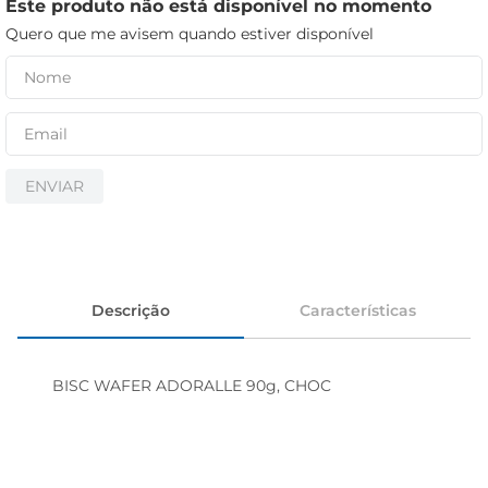
iogurte
Este produto não está disponível no momento
Quero que me avisem quando estiver disponível
papel higiênico
cerveja
ENVIAR
Descrição
Características
BISC WAFER ADORALLE 90g, CHOC