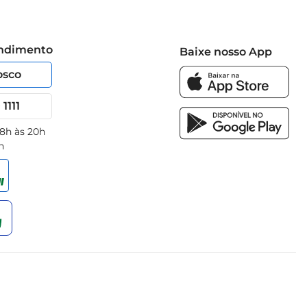
endimento
Baixe nosso App
osco
1111
 8h às 20h
h