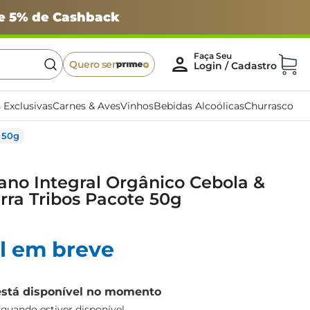
 e 5% de Cashback
Quero ser
 Exclusivas
Carnes & Aves
Vinhos
Bebidas Alcoólicas
Churrasco
e 50g
ano Integral Orgânico Cebola &
rra Tribos Pacote 50g
l em breve
está disponível no momento
uando estiver disponível