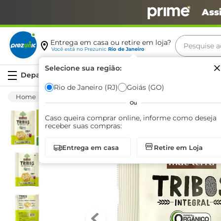
Ass
Pesquise aq
Entrega em casa ou retire em loja?
Você está no
Prezunic
Rio de Janeiro
Termos m
Selecione sua região:
Serviços
carne
Rio de Janeiro (RJ)
Goiás (GO)
Saudáveis
Orgânico
Outros
Biscoit
leite
Ou
café
Caso queira comprar online, informe como deseja
receber suas compras:
queijo
Entrega em casa
Retire em Loja
azeite
biscoit
arroz
iogurte
papel h