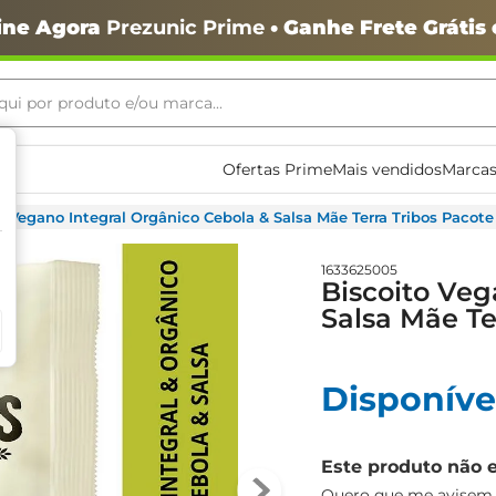
ine Agora
Prezunic Prime
• Ganhe Frete Grátis
ui por produto e/ou marca...
ais buscados
Ofertas Prime
Mais vendidos
Marcas
o Vegano Integral Orgânico Cebola & Salsa Mãe Terra Tribos Pacot
1633625005
Biscoito Veg
Salsa Mãe Te
o
Disponíve
Este produto não 
igiênico
Quero que me avisem q