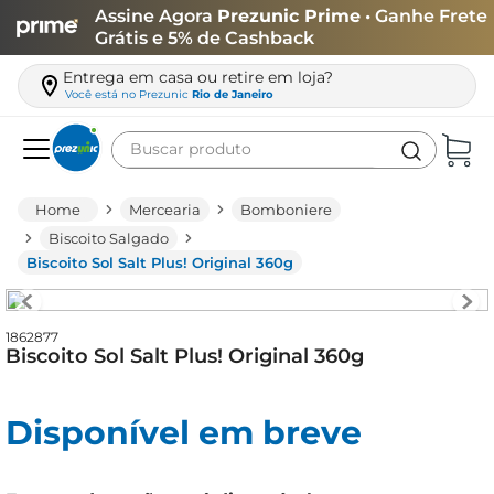
Assine Agora
Prezunic Prime
• Ganhe Frete
Grátis e 5% de Cashback
Entrega em casa ou retire em loja?
Você está no
Prezunic
Rio de Janeiro
Buscar produto
Termos mais buscados
Mercearia
Bomboniere
carne
Biscoito Salgado
Biscoito Sol Salt Plus! Original 360g
leite
café
1862877
queijo
Biscoito Sol Salt Plus! Original 360g
biscoito
azeite
Disponível em breve
arroz