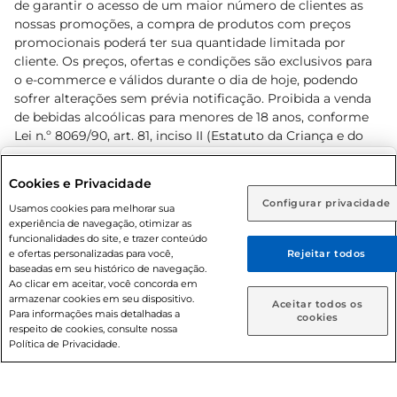
de garantir o acesso de um maior número de clientes as
nossas promoções, a compra de produtos com preços
promocionais poderá ter sua quantidade limitada por
cliente. Os preços, ofertas e condições são exclusivos para
o e-commerce e válidos durante o dia de hoje, podendo
sofrer alterações sem prévia notificação. Proibida a venda
de bebidas alcoólicas para menores de 18 anos, conforme
Lei n.º 8069/90, art. 81, inciso II (Estatuto da Criança e do
Adolescente). Preços e condições exclusivos para o
www.prezunic.com.br
, podendo sofrer alterações sem aviso
Selecione sua região:
Cookies e Privacidade
prévio. O valor mínimo para as compras on-line é de R$
Configurar privacidade
Rio de Janeiro (RJ)
Goiás (GO)
Usamos cookies para melhorar sua
80,00.
experiência de navegação, otimizar as
Ou
funcionalidades do site, e trazer conteúdo
e ofertas personalizadas para você,
Rejeitar todos
Caso queira comprar online, informe como deseja receber
baseadas em seu histórico de navegação.
suas compras:
Ao clicar em aceitar, você concorda em
armazenar cookies em seu dispositivo.
© 2026 Copyright. Todos os direitos
Aceitar todos os
Para informações mais detalhadas a
Entrega em casa
Retire em Loja
cookies
reservados Prezunic.
respeito de cookies, consulte nossa
Política de Privacidade.