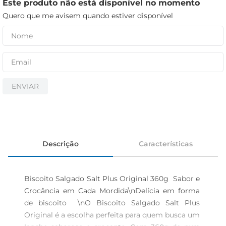
iogurte
Este produto não está disponível no momento
Quero que me avisem quando estiver disponível
papel higiênico
cerveja
ENVIAR
Descrição
Características
Biscoito Salgado Salt Plus Original 360g  Sabor e 
Crocância em Cada Mordida\nDelícia em forma 
de biscoito  \nO Biscoito Salgado Salt Plus 
Original é a escolha perfeita para quem busca um 