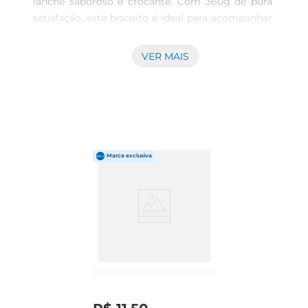
lanche saboroso e crocante. Com 360g de pura 
satisfação, este biscoito é ideal para acompanhar 
momentos de descontração, seja em um lanche 
rápido ou em reuniões com amigos e família. Seu 
VER MAIS
sabor marcante e textura crocante fazem dele 
um favorito entre os apreciadores de 
snacks.\nIngredientes de qualidade  \nFeito com 
ingredientes selecionados, o Biscoito Salt Plus 
Original combina o sabor do sal com uma receita 
que prioriza a qualidade. Cada mordida traz uma 
explosão desabor, tornandoo uma opção 
irresistível para qualquer hora do dia. É um lanche 
que agrada a todos, desde crianças até adultos, 
garantindo momentos de prazer a cada 
petisco.\nVersatilidade no consumo  \nEsse 
biscoito é extremamente versátil e pode ser 
consumido dediversas maneiras. Experimente 
acompanhálo com patês, queijos ou até mesmo 
em saladas, adicionando um toque crocante às 