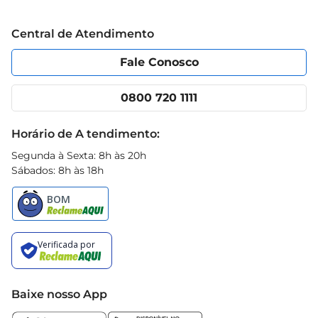
Grupo Cencosud
dia
Trabalhe conosco
Blog Prezunic
Central de Atendimento
Política de Privacidade
Código de Ética
Portal do fornecedor
Encartes
Fale Conosco
Nossas lojas
App Prezunic
Cencosud Media
Clube Prezunic
0800 720 1111
Receitas
Black Friday
Horário de A tendimento:
Segunda à Sexta: 8h às 20h
Sábados: 8h às 18h
Baixe nosso App