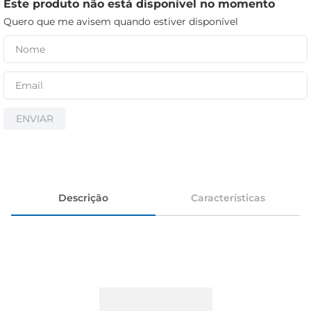
iogurte
Este produto não está disponível no momento
Quero que me avisem quando estiver disponível
papel higiênico
cerveja
ENVIAR
Descrição
Características