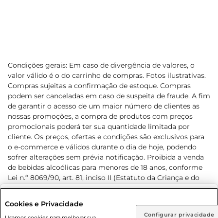
Condições gerais: Em caso de divergência de valores, o
valor válido é o do carrinho de compras. Fotos ilustrativas.
Compras sujeitas a confirmação de estoque. Compras
podem ser canceladas em caso de suspeita de fraude. A fim
de garantir o acesso de um maior número de clientes as
nossas promoções, a compra de produtos com preços
promocionais poderá ter sua quantidade limitada por
cliente. Os preços, ofertas e condições são exclusivos para
o e-commerce e válidos durante o dia de hoje, podendo
sofrer alterações sem prévia notificação. Proibida a venda
de bebidas alcoólicas para menores de 18 anos, conforme
Lei n.º 8069/90, art. 81, inciso II (Estatuto da Criança e do
Adolescente). Preços e condições exclusivos para o
www.prezunic.com.br
, podendo sofrer alterações sem aviso
Selecione sua região:
Cookies e Privacidade
prévio. O valor mínimo para as compras on-line é de R$
Configurar privacidade
Rio de Janeiro (RJ)
Goiás (GO)
Usamos cookies para melhorar sua