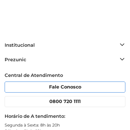
Institucional
Sobre o Prezunic
Prezunic
Grupo Cencosud
Trabalhe conosco
Blog Prezunic
Central de Atendimento
Política de Privacidade
Código de Ética
Portal do fornecedor
Encartes
Fale Conosco
Nossas lojas
App Prezunic
Cencosud Media
Clube Prezunic
0800 720 1111
Receitas
Black Friday
Horário de A tendimento:
Segunda à Sexta: 8h às 20h