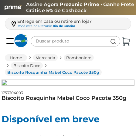
Assine Agora
Prezunic Prime
• Ganhe Frete
Grátis e 5% de Cashback
Entrega em casa ou retire em loja?
Você está no
Prezunic
Rio de Janeiro
Buscar produto
Termos mais buscados
Mercearia
Bomboniere
carne
Biscoito Doce
Biscoito Rosquinha Mabel Coco Pacote 350g
leite
café
1753304003
queijo
Biscoito Rosquinha Mabel Coco Pacote 350g
biscoito
azeite
Disponível em breve
arroz