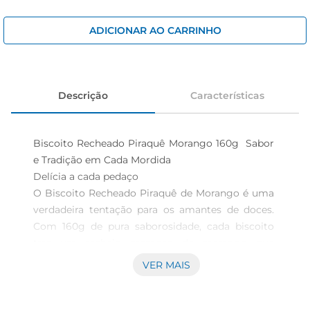
iogurte
papel higiênico
ADICIONAR AO CARRINHO
cerveja
Descrição
Características
Biscoito Recheado Piraquê Morango 160g  Sabor 
e Tradição em Cada Mordida

Delícia a cada pedaço  

O Biscoito Recheado Piraquê de Morango é uma 
verdadeira tentação para os amantes de doces. 
Com 160g de pura saborosidade, cada biscoito 
traz um recheio cremoso de morango que 
derrete na boca, proporcionando uma 
VER MAIS
experiência única a cada mordida. Ideal para 
acompanhar um café, um lanche da tarde ou até 
mesmo para um momento de indulgência, esse 