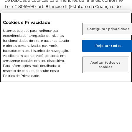
de bebidas alcoólicas para menores de 18 anos, conforme
Lei n.º 8069/90, art. 81, inciso II (Estatuto da Criança e do
Adolescente). Preços e condições exclusivos para o
www.prezunic.com.br
, podendo sofrer alterações sem aviso
Selecione sua região:
Cookies e Privacidade
prévio. O valor mínimo para as compras on-line é de R$
Configurar privacidade
Rio de Janeiro (RJ)
Goiás (GO)
Usamos cookies para melhorar sua
80,00.
experiência de navegação, otimizar as
Ou
funcionalidades do site, e trazer conteúdo
e ofertas personalizadas para você,
Rejeitar todos
Caso queira comprar online, informe como deseja receber
baseadas em seu histórico de navegação.
suas compras:
Ao clicar em aceitar, você concorda em
armazenar cookies em seu dispositivo.
© 2026 Copyright. Todos os direitos
Aceitar todos os
Para informações mais detalhadas a
Entrega em casa
Retire em Loja
cookies
reservados Prezunic.
respeito de cookies, consulte nossa
Política de Privacidade.
Cencosud Brasil Comercial SA.CNPJ sob n° 39.346.861/0350-
38 . Sediada na Av. das Nações Unidas, 12.995, 21º andar, CEP:
04.578-000, Bairro Brooklin Paulista, na cidade de São Paulo
- SP.