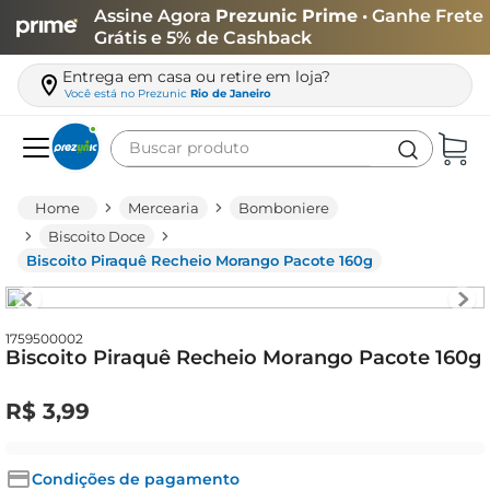
Assine Agora
Prezunic Prime
• Ganhe Frete
Grátis e 5% de Cashback
Entrega em casa ou retire em loja?
Você está no
Prezunic
Rio de Janeiro
Buscar produto
Termos mais buscados
Mercearia
Bomboniere
carne
Biscoito Doce
Biscoito Piraquê Recheio Morango Pacote 160g
leite
café
queijo
1759500002
Biscoito Piraquê Recheio Morango Pacote 160g
azeite
R$
3
,
99
biscoito
arroz
Condições de pagamento