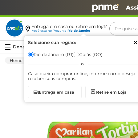
Ass
Pesquise aq
Entrega em casa ou retire em loja?
Você está no
Prezunic
Rio de Janeiro
Termos m
Selecione sua região:
Serviços
carne
Rio de Janeiro (RJ)
Goiás (GO)
Mercearia
Bomboniere
Biscoito Doce
leite
Ou
café
Caso queira comprar online, informe como deseja
receber suas compras:
queijo
Entrega em casa
Retire em Loja
biscoit
azeite
arroz
iogurte
papel h