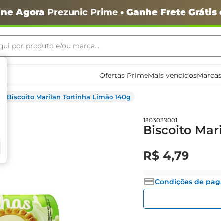
ine Agora
Prezunic Prime
• Ganhe Frete Grátis
ui por produto e/ou marca...
ais buscados
Ofertas Prime
Mais vendidos
Marcas
Biscoito Marilan Tortinha Limão 140g
1803039001
Biscoito Mar
o
R$
4
,
79
Condições de pa
igiênico