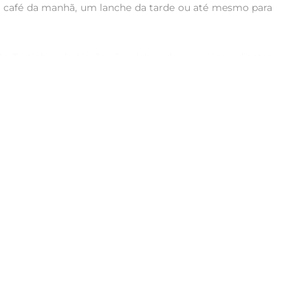
 café da manhã, um lanche da tarde ou até mesmo para 
 As Tortinhas de Limão são elaboradas com ingredientes 
e está presente na mesa dos brasileiros há anos. Cada 
pido, como acompanhamento de um chá ou café, ou até 
r situação. Além disso, sua embalagem prática permite 
nformações nutricionais disponíveis na embalagem para 
cessidades dos consumidores, sempre prezando pela 