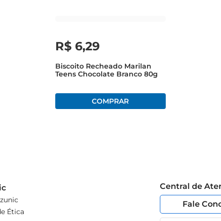
R$
6
,
29
Biscoito Recheado Marilan
Teens Chocolate Branco 80g
Central de At
ic
zunic
Fale Con
e Ética