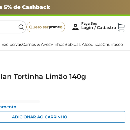
 e 5% de Cashback
Quero ser
 Exclusivas
Carnes & Aves
Vinhos
Bebidas Alcoólicas
Churrasco
ilan Tortinha Limão 140g
gamento
ADICIONAR AO CARRINHO