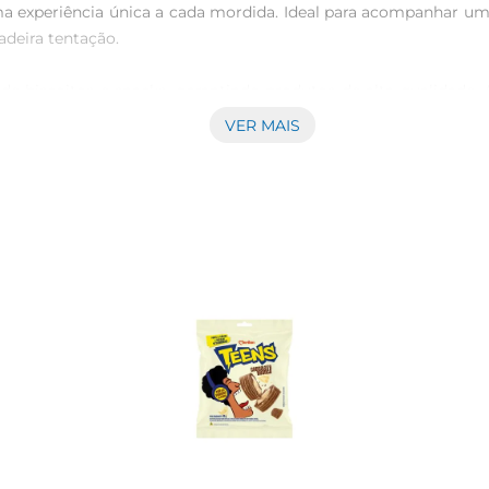
 experiência única a cada mordida. Ideal para acompanhar um
eira tentação.

 de biscoitos e snacks, garantindo produtos de alta qualidade.
rada ao paladar, mas também traz a confiança de uma marca qu
VER MAIS
a e o sabor característico que todos amam.

ser consumidas em diversas ocasiões. Seja para um lanche rá
ares, o Biscuit Marilan Tortinha de Limão se adapta a qualque
xcelente opção para viagens ou passeios.

ombina sabor e qualidade. É importante sempre conferir as i
lan se preocupa em oferecer produtos que atendam às ne