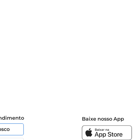
endimento
Baixe nosso App
osco