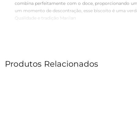
combina perfeitamente com o doce, proporcionando uma
um momento de descontração, esse biscoito é uma verdad
Qualidade e tradição Marilan  

A Marilan é reconhecida por sua tradição na fabricação
selecionados, resultando em um biscoito que não só ag
pacote é cuidadosamente produzido para manter a frescur
Versatilidade para diferentes momentos  

Essas tortinhas são extremamente versáteis e podem 
Produtos Relacionados
mesmo como um petisco em reuniões com amigos e famili
que você leve o sabor para onde quiser, tornandose uma e
Informações nutricionais e ingredientes  

O Biscuit Marilan Tortinha de Limão é uma opção que c
entender melhor os componentes do produto. A Mari
transparência nas informações.