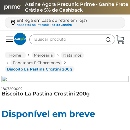
Assine Agora
Prezunic Prime
• Ganhe Frete
Grátis e 5% de Cashback
Entrega em casa ou retire em loja?
Você está no
Prezunic
Rio de Janeiro
Buscar produto
Termos mais buscados
Mercearia
Natalinos
carne
Panetones E Chocotones
Biscoito La Pastina Crostini 200g
leite
café
1807200002
queijo
Biscoito La Pastina Crostini 200g
azeite
biscoito
Disponível em breve
arroz