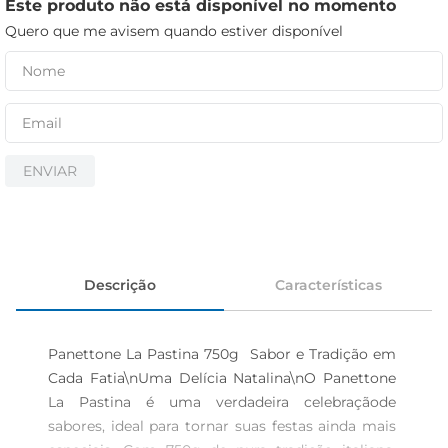
iogurte
Este produto não está disponível no momento
Quero que me avisem quando estiver disponível
papel higiênico
cerveja
ENVIAR
Descrição
Características
Panettone La Pastina 750g  Sabor e Tradição em 
Cada Fatia\nUma Delícia Natalina\nO Panettone 
La Pastina é uma verdadeira celebraçãode 
sabores, ideal para tornar suas festas ainda mais 