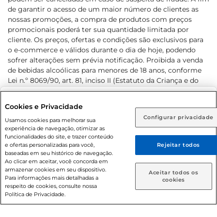
de garantir o acesso de um maior número de clientes as
nossas promoções, a compra de produtos com preços
promocionais poderá ter sua quantidade limitada por
cliente. Os preços, ofertas e condições são exclusivos para
o e-commerce e válidos durante o dia de hoje, podendo
sofrer alterações sem prévia notificação. Proibida a venda
de bebidas alcoólicas para menores de 18 anos, conforme
Lei n.º 8069/90, art. 81, inciso II (Estatuto da Criança e do
Adolescente). Preços e condições exclusivos para o
www.prezunic.com.br
, podendo sofrer alterações sem aviso
Selecione sua região:
Cookies e Privacidade
prévio. O valor mínimo para as compras on-line é de R$
Configurar privacidade
Rio de Janeiro (RJ)
Goiás (GO)
Usamos cookies para melhorar sua
80,00.
experiência de navegação, otimizar as
Ou
funcionalidades do site, e trazer conteúdo
e ofertas personalizadas para você,
Rejeitar todos
Caso queira comprar online, informe como deseja receber
baseadas em seu histórico de navegação.
suas compras:
Ao clicar em aceitar, você concorda em
armazenar cookies em seu dispositivo.
© 2026 Copyright. Todos os direitos
Aceitar todos os
Para informações mais detalhadas a
Entrega em casa
Retire em Loja
cookies
reservados Prezunic.
respeito de cookies, consulte nossa
Política de Privacidade.