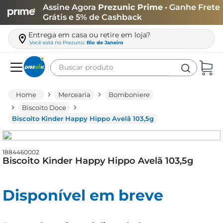
Assine Agora
Prezunic Prime
• Ganhe Frete
Grátis e 5% de Cashback
Entrega em casa ou retire em loja?
Você está no
Prezunic
Rio de Janeiro
Buscar produto
Termos mais buscados
Mercearia
Bomboniere
carne
Biscoito Doce
Biscoito Kinder Happy Hippo Avelã 103,5g
leite
café
1884460002
queijo
Biscoito Kinder Happy Hippo Avelã 103,5g
biscoito
azeite
Disponível em breve
arroz