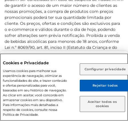
de garantir o acesso de um maior número de clientes as
nossas promoções, a compra de produtos com preços
promocionais poderá ter sua quantidade limitada por
cliente. Os preços, ofertas e condições são exclusivos para
o e-commerce e válidos durante o dia de hoje, podendo
sofrer alterações sem prévia notificação. Proibida a venda
de bebidas alcoólicas para menores de 18 anos, conforme
Lei n.º 8069/90, art. 81, inciso II (Estatuto da Criança e do
Adolescente). Preços e condições exclusivos para o
www.prezunic.com.br
, podendo sofrer alterações sem aviso
Selecione sua região:
Cookies e Privacidade
prévio. O valor mínimo para as compras on-line é de R$
Configurar privacidade
Rio de Janeiro (RJ)
Goiás (GO)
Usamos cookies para melhorar sua
80,00.
experiência de navegação, otimizar as
Ou
funcionalidades do site, e trazer conteúdo
e ofertas personalizadas para você,
Rejeitar todos
Caso queira comprar online, informe como deseja receber
baseadas em seu histórico de navegação.
suas compras:
Ao clicar em aceitar, você concorda em
armazenar cookies em seu dispositivo.
© 2026 Copyright. Todos os direitos
Aceitar todos os
Para informações mais detalhadas a
Entrega em casa
Retire em Loja
cookies
reservados Prezunic.
respeito de cookies, consulte nossa
Política de Privacidade.