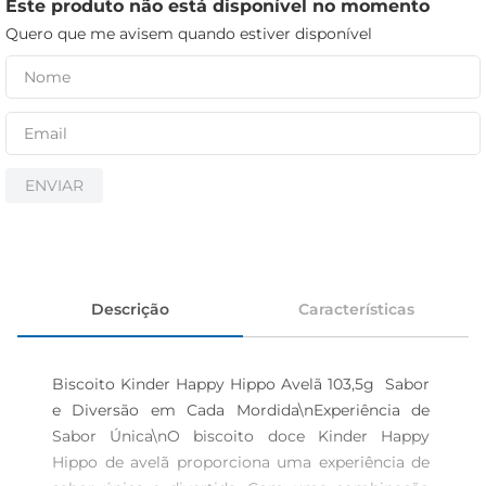
iogurte
Este produto não está disponível no momento
Quero que me avisem quando estiver disponível
papel higiênico
cerveja
ENVIAR
Descrição
Características
Biscoito Kinder Happy Hippo Avelã 103,5g  Sabor 
e Diversão em Cada Mordida\nExperiência de 
Sabor Única\nO biscoito doce Kinder Happy 
Hippo de avelã proporciona uma experiência de 