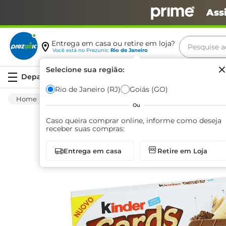
Ass
Pesquise aq
Entrega em casa ou retire em loja?
Você está no
Prezunic
Rio de Janeiro
Termos m
Selecione sua região:
Serviços
carne
Rio de Janeiro (RJ)
Goiás (GO)
Mercearia
Bomboniere
Biscoito Doce
leite
Ou
café
Caso queira comprar online, informe como deseja
receber suas compras:
queijo
Entrega em casa
Retire em Loja
biscoit
azeite
arroz
iogurte
papel h