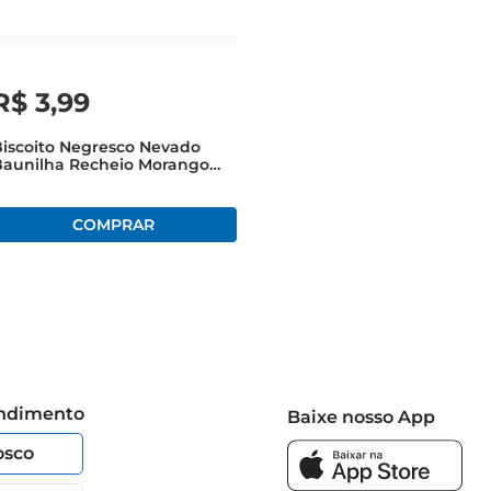
R$
3
,
99
iscoito Negresco Nevado
Baunilha Recheio Morango
90g
endimento
Baixe nosso App
osco