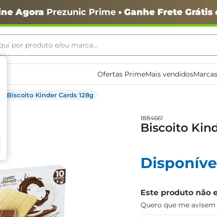
ine Agora
Prezunic Prime
• Ganhe Frete Grátis
ui por produto e/ou marca...
ais buscados
Ofertas Prime
Mais vendidos
Marcas
Biscoito Kinder Cards 128g
1884661
Biscoito Kin
o
Disponíve
Este produto não 
Quero que me avisem q
igiênico