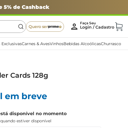
 e 5% de Cashback
Quero ser
 Exclusivas
Carnes & Aves
Vinhos
Bebidas Alcoólicas
Churrasco
der Cards 128g
l em breve
está disponível no momento
uando estiver disponível