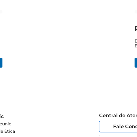
B
Central de At
ic
zunic
Fale Con
e Ética