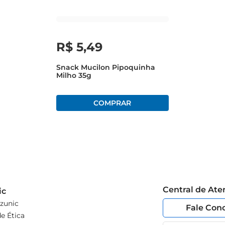
R$
5
,
49
Snack Mucilon Pipoquinha
Milho 35g
Central de At
ic
zunic
Fale Con
e Ética