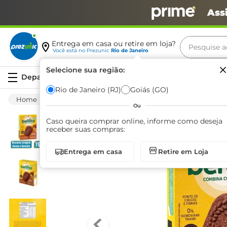
Ass
Pesquise aq
Entrega em casa ou retire em loja?
Você está no
Prezunic
Rio de Janeiro
Termos m
Selecione sua região:
Serviços
carne
Rio de Janeiro (RJ)
Goiás (GO)
Saudáveis
Integral
Biscoito
Biscoit
leite
Ou
café
Caso queira comprar online, informe como deseja
receber suas compras:
queijo
Entrega em casa
Retire em Loja
biscoit
azeite
arroz
iogurte
papel h