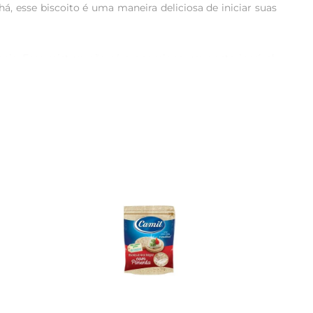
, esse biscoito é uma maneira deliciosa de iniciar suas 
ais. Essa mistura não só proporciona um gosto incrível, 
 prazer e nutrição, perfeita para quem valoriza uma 
ansporte, permitindo que você leve essa opção saborosa 
r hora. Assim, você pode manter sua rotina sem abrir mão 
uma escolha inteligente para quem busca um lanche que 
eja incluir mais fibras na dieta.
