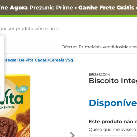
ine Agora
Prezunic Prime
• Ganhe Frete Grátis
ui por produto e/ou marca...
ais buscados
Ofertas Prime
Mais vendidos
Marcas
o Integral Belvita Cacau/Cereais 75g
1693562004
Biscoito Int
o
Disponíve
Este produto não 
Quero que me avisem q
igiênico