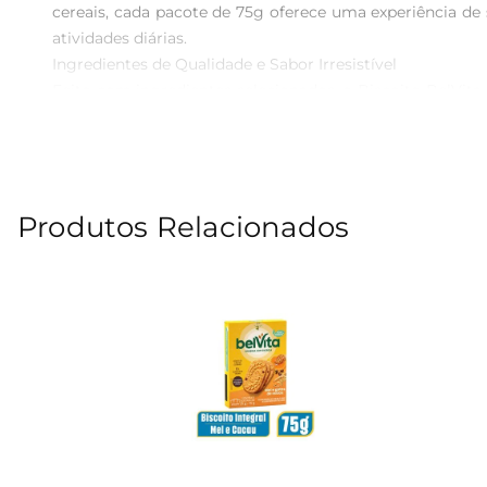
cereais, cada pacote de 75g oferece uma experiência de 
atividades diárias.

Ingredientes de Qualidade e Sabor Irresistível 

Feito com ingredientes selecionados, o Biscoito BelVita
mas também garante uma fonte de energia que ajuda a
alimentação equilibrada.

Praticidade para o Seu Dia a Dia

Em um mundo corrido, a praticidade é essencial. O Bisc
Produtos Relacionados
para qualquer lugar. Seja no trabalho, na escola ou dura
do sabor.

Informações Nutricionais  

Cada porção de 75g é rica em fibras e contém nutrient
contribua para uma alimentação equilibrada. Além disso, a
O Biscoito BelVita Cacau e Cereais é mais do que um sim