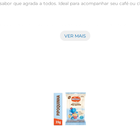
sabor que agrada a todos. Ideal para acompanhar seu café ou chá
 traz o sabor rico do cacau combinado com a crocância dos cere
 manter a disposição ao longo do dia. É uma opção que une
VER MAIS
oito BelVita vem em embalagens individuais que facilitam o tr
nte passeios, é fácil desfrutar de um lanche saudável a qualque
es essenciais que ajudam a manter a saciedade e a energia. É 
 presença de cereais integrais é um ponto positivo para quem des
ples biscoito