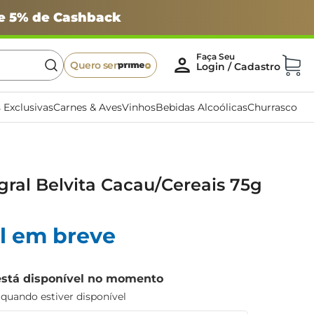
 e 5% de Cashback
Quero ser
 Exclusivas
Carnes & Aves
Vinhos
Bebidas Alcoólicas
Churrasco
egral Belvita Cacau/Cereais 75g
l em breve
está disponível no momento
uando estiver disponível