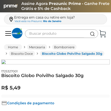
Assine Agora
Prezunic Prime
• Ganhe Frete
Grátis e 5% de Cashback
Entrega em casa ou retire em loja?
Você está no
Prezunic
Rio de Janeiro
Buscar produto
Termos mais buscados
Mercearia
Bomboniere
carne
Biscoito Doce
Biscoito Globo Polvilho Salgado 30g
leite
café
1725327001
Biscoito Globo Polvilho Salgado 30g
queijo
azeite
R$
5
,
49
biscoito
arroz
Condições de pagamento