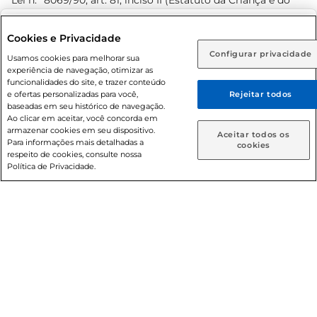
Lei n.º 8069/90, art. 81, inciso II (Estatuto da Criança e do
Adolescente). Preços e condições exclusivos para o
www.prezunic.com.br
, podendo sofrer alterações sem aviso
Selecione sua região:
Cookies e Privacidade
prévio. O valor mínimo para as compras on-line é de R$
Configurar privacidade
Rio de Janeiro (RJ)
Goiás (GO)
Usamos cookies para melhorar sua
80,00.
experiência de navegação, otimizar as
Ou
funcionalidades do site, e trazer conteúdo
e ofertas personalizadas para você,
Rejeitar todos
Caso queira comprar online, informe como deseja receber
baseadas em seu histórico de navegação.
suas compras:
Ao clicar em aceitar, você concorda em
armazenar cookies em seu dispositivo.
© 2026 Copyright. Todos os direitos
Aceitar todos os
Para informações mais detalhadas a
Entrega em casa
Retire em Loja
cookies
reservados Prezunic.
respeito de cookies, consulte nossa
Política de Privacidade.
Cencosud Brasil Comercial SA.CNPJ sob n° 39.346.861/0350-
38 . Sediada na Av. das Nações Unidas, 12.995, 21º andar, CEP:
04.578-000, Bairro Brooklin Paulista, na cidade de São Paulo
- SP.