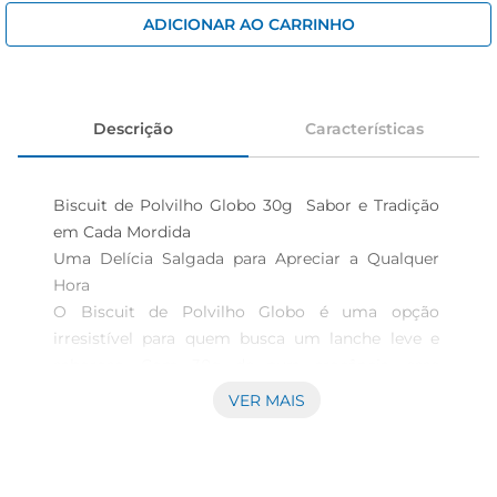
iogurte
ADICIONAR AO CARRINHO
papel higiênico
cerveja
Descrição
Características
Biscuit de Polvilho Globo 30g  Sabor e Tradição 
em Cada Mordida

Uma Delícia Salgada para Apreciar a Qualquer 
Hora  

O Biscuit de Polvilho Globo é uma opção 
irresistível para quem busca um lanche leve e 
saboroso. Com 30g de pura crocância, esse 
biscoito é perfeito para acompanhar um café da 
VER MAIS
manhã, um lanche da tarde ou até mesmo como 
um petisco durante reuniões com amigos e 
familiares. Seu sabor salgado é ideal para aqueles 