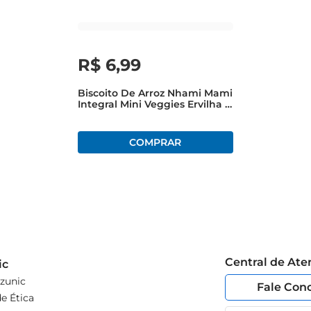
R$
6
,
99
Biscoito De Arroz Nhami Mami
Integral Mini Veggies Ervilha E
Brócolis 18g
Central de At
ic
zunic
Fale Con
e Ética