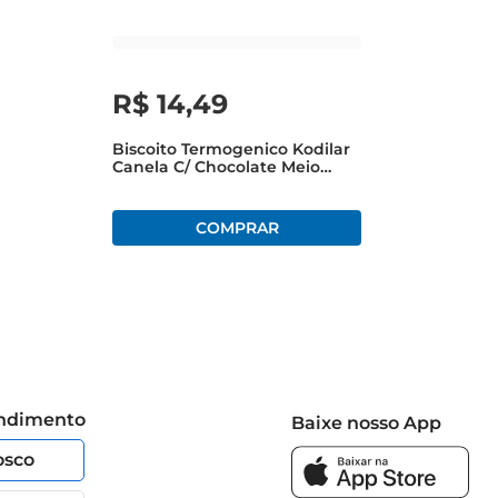
R$
14
,
49
Biscoito Termogenico Kodilar
Canela C/ Chocolate Meio
Amargo 140g
endimento
Baixe nosso App
osco