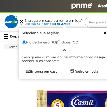
Ass
Pesquise aq
Entrega em casa ou retire em loja?
Você está no
Prezunic
Rio de Janeiro
Termos m
Selecione sua região:
Serviços
carne
Rio de Janeiro (RJ)
Goiás (GO)
Saudáveis
Sem Glúten
Biscoito
Bis
leite
Ou
café
Caso queira comprar online, informe como deseja
receber suas compras:
queijo
Entrega em casa
Retire em Loja
biscoit
azeite
arroz
iogurte
papel h