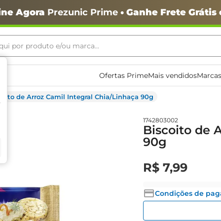
ine Agora
Prezunic Prime
• Ganhe Frete Grátis
ui por produto e/ou marca...
ais buscados
Ofertas Prime
Mais vendidos
Marcas
coito de Arroz Camil Integral Chia/Linhaça 90g
1742803002
Biscoito de 
90g
o
R$
7
,
99
Condições de pa
igiênico