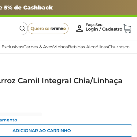
 e 5% de Cashback
Quero ser
 Exclusivas
Carnes & Aves
Vinhos
Bebidas Alcoólicas
Churrasco
Arroz Camil Integral Chia/Linhaça
gamento
ADICIONAR AO CARRINHO