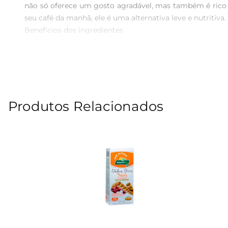
não só oferece um gosto agradável, mas também é rico em
seu café da manhã, ele é uma alternativa leve e nutritiva.

Benefícios dos ingredientes  

A chia e a linhaça são conhecidas por seus benefícios à
linhaça é rica em lignanas e fibras, que favorecem a d
tornandoo uma opção ainda mais atrativa para quem se 
Versatilidade no consumo  

Este biscoito pode ser consumido de diversas formas. 
Produtos Relacionados
momentos do dia. Também é uma ótima opção para incluir
Informações técnicas  

O Biscoito de Arroz Integral Camil vem em uma embal
experiência agradável. Além disso, é um produto sem glú