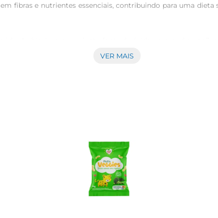
 fibras e nutrientes essenciais, contribuindo para uma dieta 
 saúde. A chia é uma excelente fonte de ácidos graxos ômega3,
igestão e ajudam a controlar o colesterol. Juntas, essas semen
VER MAIS
preocupa com a alimentação.

Seja puro, como um lanche prático, ou acompanhado de pastas,
 em lanches escolares, proporcionando uma refeição equilibrada
agem de 90g, ideal para ser levado na bolsa ou na mochila.
ten, atendendo às necessidades de quem possui restrições alime