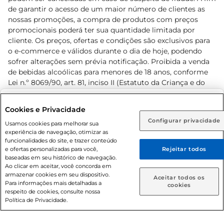
de garantir o acesso de um maior número de clientes as
nossas promoções, a compra de produtos com preços
promocionais poderá ter sua quantidade limitada por
cliente. Os preços, ofertas e condições são exclusivos para
o e-commerce e válidos durante o dia de hoje, podendo
sofrer alterações sem prévia notificação. Proibida a venda
de bebidas alcoólicas para menores de 18 anos, conforme
Lei n.º 8069/90, art. 81, inciso II (Estatuto da Criança e do
Adolescente). Preços e condições exclusivos para o
www.prezunic.com.br
, podendo sofrer alterações sem aviso
Selecione sua região:
Cookies e Privacidade
prévio. O valor mínimo para as compras on-line é de R$
Configurar privacidade
Rio de Janeiro (RJ)
Goiás (GO)
Usamos cookies para melhorar sua
80,00.
experiência de navegação, otimizar as
Ou
funcionalidades do site, e trazer conteúdo
e ofertas personalizadas para você,
Rejeitar todos
Caso queira comprar online, informe como deseja receber
baseadas em seu histórico de navegação.
suas compras:
Ao clicar em aceitar, você concorda em
armazenar cookies em seu dispositivo.
© 2026 Copyright. Todos os direitos
Aceitar todos os
Para informações mais detalhadas a
Entrega em casa
Retire em Loja
cookies
reservados Prezunic.
respeito de cookies, consulte nossa
Política de Privacidade.