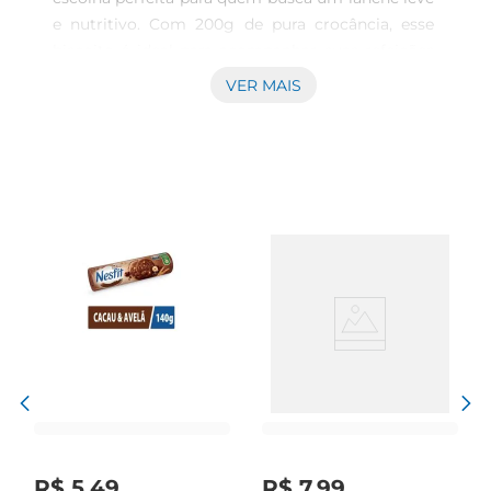
e nutritivo. Com 200g de pura crocância, esse 
biscoito é ideal para acompanhar suas refeições 
ou ser consumido a qualquer hora do dia. Feito 
VER MAIS
com ingredientes integrais, ele traz um sabor 
autêntico que agrada a todos, tornandose um 
aliado na sua alimentação.

Textura e sabor inconfundíveis  

Com uma texturaleve e crocante, cada mordida 
do Biscoito Cream Cracker é uma experiência 
única. Ele combina perfeitamente com patês, 
queijos ou até mesmo pode ser degustado puro, 
proporcionando uma explosão de sabor a cada 
pedaço. Sua receita equilibrada garante que você 
possa desfrutar de um lanche saboroso sem abrir 
mão da qualidade.

Versatilidade na sua mesa  

Esse biscoito é extremamente versátil e pode ser 
utilizado em diversas ocasiões. Seja em um 
R$
5
,
49
R$
7
,
99