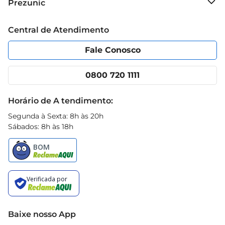
Prezunic
Grupo Cencosud
Trabalhe conosco
Blog Prezunic
Central de Atendimento
Política de Privacidade
Código de Ética
Portal do fornecedor
Encartes
Fale Conosco
Nossas lojas
App Prezunic
Cencosud Media
Clube Prezunic
0800 720 1111
Receitas
Black Friday
Horário de A tendimento:
Segunda à Sexta: 8h às 20h
Sábados: 8h às 18h
Baixe nosso App