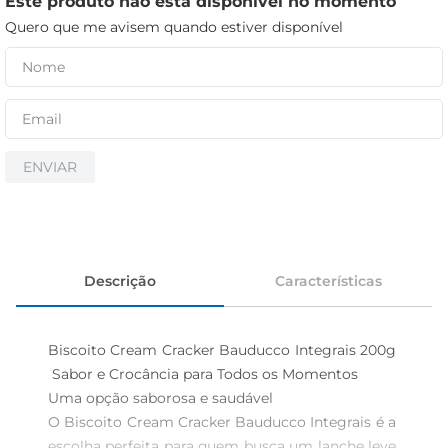
Este produto não está disponível no momento
iogurte
Quero que me avisem quando estiver disponível
papel higiênico
cerveja
ENVIAR
Descrição
Características
Biscoito Cream Cracker Bauducco Integrais 200g 
 Sabor e Crocância para Todos os Momentos

Uma opção saborosa e saudável  

O Biscoito Cream Cracker Bauducco Integrais é a 
escolha perfeita para quem busca um lanche leve 