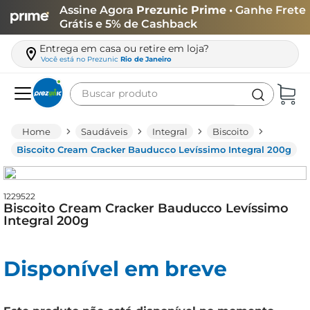
Assine Agora
Prezunic Prime
• Ganhe Frete
Grátis e 5% de Cashback
Entrega em casa ou retire em loja?
Você está no
Prezunic
Rio de Janeiro
Buscar produto
Termos mais buscados
Saudáveis
Integral
Biscoito
carne
Biscoito Cream Cracker Bauducco Levíssimo Integral 200g
leite
café
1229522
Biscoito Cream Cracker Bauducco Levíssimo
queijo
Integral 200g
arroz
Disponível em breve
biscoito
azeite