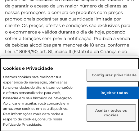
de garantir o acesso de um maior número de clientes as
nossas promoções, a compra de produtos com preços
promocionais poderá ter sua quantidade limitada por
cliente. Os preços, ofertas e condições são exclusivos para
o e-commerce e válidos durante o dia de hoje, podendo
sofrer alterações sem prévia notificação. Proibida a venda
de bebidas alcoólicas para menores de 18 anos, conforme
Lei n.º 8069/90, art. 81, inciso II (Estatuto da Criança e do
Adolescente). Preços e condições exclusivos para o
www.prezunic.com.br
, podendo sofrer alterações sem aviso
Selecione sua região:
Cookies e Privacidade
prévio. O valor mínimo para as compras on-line é de R$
Configurar privacidade
Rio de Janeiro (RJ)
Goiás (GO)
Usamos cookies para melhorar sua
80,00.
experiência de navegação, otimizar as
Ou
funcionalidades do site, e trazer conteúdo
e ofertas personalizadas para você,
Rejeitar todos
Caso queira comprar online, informe como deseja receber
baseadas em seu histórico de navegação.
suas compras:
Ao clicar em aceitar, você concorda em
armazenar cookies em seu dispositivo.
© 2026 Copyright. Todos os direitos
Aceitar todos os
Para informações mais detalhadas a
Entrega em casa
Retire em Loja
cookies
reservados Prezunic.
respeito de cookies, consulte nossa
Política de Privacidade.