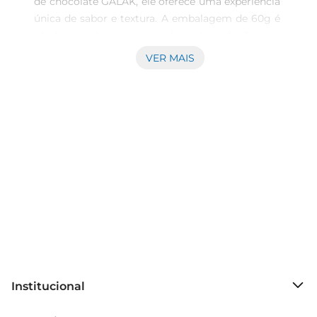
de chocolate GALAK, ele oferece uma experiência 
única de sabor e textura. A embalagem de 60g é 
ideal para saborear em qualquer hora do dia, seja 
sozinho ou compartilhando com quem você 
VER MAIS
ama. Não perca a chance de experimentar o 
sabor único do Cookie GALAK!
Institucional
Sobre o Prezunic