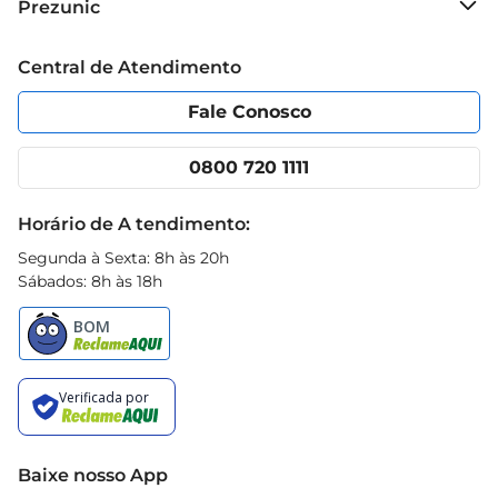
Prezunic
Grupo Cencosud
Trabalhe conosco
Blog Prezunic
Central de Atendimento
Política de Privacidade
Código de Ética
Portal do fornecedor
Encartes
Fale Conosco
Nossas lojas
App Prezunic
Cencosud Media
Clube Prezunic
0800 720 1111
Receitas
Black Friday
Horário de A tendimento:
Segunda à Sexta: 8h às 20h
Sábados: 8h às 18h
Baixe nosso App