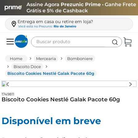
Assine Agora
Prezunic Prime
• Ganhe Frete
Grátis e 5% de Cashback
Entrega em casa ou retire em loja?
Você está no
Prezunic
Rio de Janeiro
Buscar produto
Termos mais buscados
Mercearia
Bomboniere
carne
Biscoito Doce
Biscoito Cookies Nestlé Galak Pacote 60g
leite
café
1749811
queijo
Biscoito Cookies Nestlé Galak Pacote 60g
azeite
biscoito
Disponível em breve
arroz