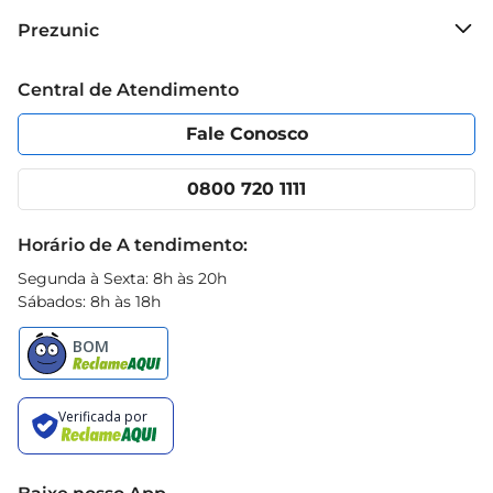
Sobre o Prezunic
Prezunic
Grupo Cencosud
Trabalhe conosco
Blog Prezunic
Central de Atendimento
Política de Privacidade
Código de Ética
Portal do fornecedor
Encartes
Fale Conosco
Nossas lojas
App Prezunic
Cencosud Media
Clube Prezunic
0800 720 1111
Receitas
Black Friday
Horário de A tendimento:
Segunda à Sexta: 8h às 20h
Sábados: 8h às 18h