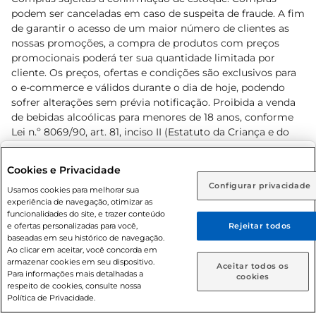
podem ser canceladas em caso de suspeita de fraude. A fim
de garantir o acesso de um maior número de clientes as
nossas promoções, a compra de produtos com preços
promocionais poderá ter sua quantidade limitada por
cliente. Os preços, ofertas e condições são exclusivos para
o e-commerce e válidos durante o dia de hoje, podendo
sofrer alterações sem prévia notificação. Proibida a venda
de bebidas alcoólicas para menores de 18 anos, conforme
Lei n.º 8069/90, art. 81, inciso II (Estatuto da Criança e do
Adolescente). Preços e condições exclusivos para o
www.prezunic.com.br
, podendo sofrer alterações sem aviso
Selecione sua região:
Cookies e Privacidade
prévio. O valor mínimo para as compras on-line é de R$
Configurar privacidade
Rio de Janeiro (RJ)
Goiás (GO)
Usamos cookies para melhorar sua
80,00.
experiência de navegação, otimizar as
Ou
funcionalidades do site, e trazer conteúdo
e ofertas personalizadas para você,
Rejeitar todos
Caso queira comprar online, informe como deseja receber
baseadas em seu histórico de navegação.
suas compras:
Ao clicar em aceitar, você concorda em
armazenar cookies em seu dispositivo.
© 2026 Copyright. Todos os direitos
Aceitar todos os
Para informações mais detalhadas a
Entrega em casa
Retire em Loja
cookies
reservados Prezunic.
respeito de cookies, consulte nossa
Política de Privacidade.