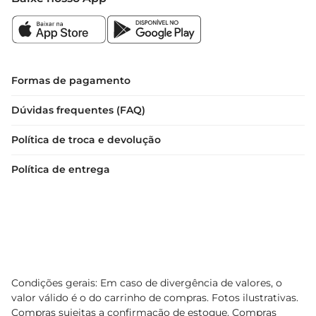
cuidadosamente produzido para garantir que 
você receba um biscoito fresco e saboroso a cada 
abertura.

Sugestões de Uso

Para aproveitar ao máximo os Biscuit Cookies 
Formas de pagamento
Gullón, experimente servilos com um copo de 
Dúvidas frequentes (FAQ)
leite, um café ou um chá. Eles também são 
ótimos para levar em passeios, picnics ou para ter 
Política de troca e devolução
à mão em casa para aqueles momentos em que a 
vontade de um doce aparece. Além disso, são 
Política de entrega
uma excelente opção para incluir em lanches 
escolares, garantindo que as crianças tenham um 
lanche gostoso e seguro.
Condições gerais: Em caso de divergência de valores, o
valor válido é o do carrinho de compras. Fotos ilustrativas.
Compras sujeitas a confirmação de estoque. Compras