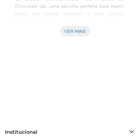
Chocolate são uma escolha perfeita para quem 
busca um lanche saboroso e sem glúten. 
Com200g de pura crocância, esses biscoitos são 
ideais para acompanhar o café da manhã, um 
VER MAIS
lanche da tarde ou até mesmo para um 
momentode indulgência durante o dia. Cada 
mordida traz o sabor intenso do chocolate, 
proporcionando uma experiência deliciosa que 
agrada atodos os paladares.

Ingredientes Selecionados para um Sabor 
Inconfundível  

Elaborados com ingredientes de alta qualidade, 
os Biscuit Cookies Gullón são feitos com uma 
receita que prioriza o sabor e a textura. As gotas 
de chocolate derretem na boca, criando um 
contraste perfeito com a crocância do biscoito. 
Além disso, a ausência de glúten torna este 
Institucional
produto uma alternativa acessível para pessoas 