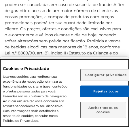
podem ser canceladas em caso de suspeita de fraude. A fim
de garantir o acesso de um maior número de clientes as
nossas promoções, a compra de produtos com preços
promocionais poderá ter sua quantidade limitada por
cliente. Os preços, ofertas e condições são exclusivos para
o e-commerce e válidos durante o dia de hoje, podendo
sofrer alterações sem prévia notificação. Proibida a venda
de bebidas alcoólicas para menores de 18 anos, conforme
Lei n.º 8069/90, art. 81, inciso II (Estatuto da Criança e do
Adolescente). Preços e condições exclusivos para o
www.prezunic.com.br
, podendo sofrer alterações sem aviso
Selecione sua região:
Cookies e Privacidade
prévio. O valor mínimo para as compras on-line é de R$
Configurar privacidade
Rio de Janeiro (RJ)
Goiás (GO)
Usamos cookies para melhorar sua
80,00.
experiência de navegação, otimizar as
Ou
funcionalidades do site, e trazer conteúdo
e ofertas personalizadas para você,
Rejeitar todos
Caso queira comprar online, informe como deseja receber
baseadas em seu histórico de navegação.
suas compras:
Ao clicar em aceitar, você concorda em
armazenar cookies em seu dispositivo.
© 2026 Copyright. Todos os direitos
Aceitar todos os
Para informações mais detalhadas a
Entrega em casa
Retire em Loja
cookies
reservados Prezunic.
respeito de cookies, consulte nossa
Política de Privacidade.