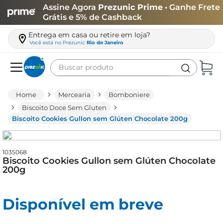
Assine Agora
Prezunic Prime
• Ganhe Frete
Grátis e 5% de Cashback
Entrega em casa ou retire em loja?
Você está no
Prezunic
Rio de Janeiro
Buscar produto
Termos mais buscados
Mercearia
Bomboniere
carne
Biscoito Doce Sem Gluten
Biscoito Cookies Gullon sem Glúten Chocolate 200g
leite
café
1035068
queijo
Biscoito Cookies Gullon sem Glúten Chocolate
200g
azeite
biscoito
Disponível em breve
arroz