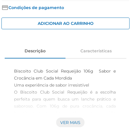
iogurte
Condições de pagamento
papel higiênico
cerveja
ADICIONAR AO CARRINHO
Descrição
Características
Biscoito Club Social Requeijão 106g  Sabor e 
Crocância em Cada Mordida

Uma experiência de sabor irresistível  

O Biscoito Club Social Requeijão é a escolha 
perfeita para quem busca um lanche prático e 
saboroso. Com 106g de pura crocância, cada 
biscoito traz um sabor envolvente de requeijão 
que agrada a todos os paladares. Ideal para 
VER MAIS
acompanhar um café da manhã, um lanche da 