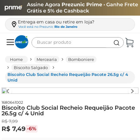
Assine Agora
Prezunic Prime
• Ganhe Frete
Grátis e 5% de Cashback
Entrega em casa ou retire em loja?
Você está no
Prezunic
Rio de Janeiro
Buscar produto
Termos mais buscados
Mercearia
Bomboniere
carne
Biscoito Salgado
Biscoito Club Social Recheio Requeijão Pacote 26.5g c/ 4
leite
Unid
café
queijo
1680641002
Biscoito Club Social Recheio Requeijão Pacote
azeite
26.5g c/ 4 Unid
biscoito
R$
7
,
99
R$
7
,
49
-
6%
arroz