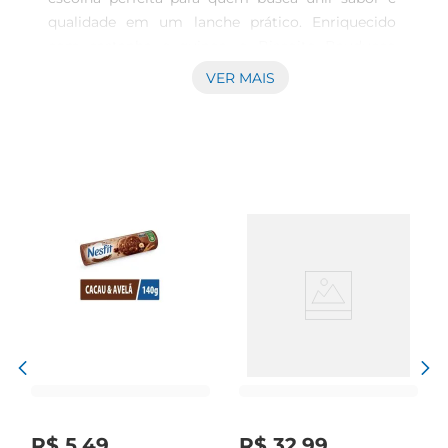
qualidade em um lanche prático. Enriquecido 
com castanha e quinoa, o Biscoito Bauducco 
Cereale traz uma proposta diferenciada que 
VER MAIS
combina ingredientes nutritivos em cada 
mordida. Com 130g, é ideal para levar na bolsa e 
saborear a qualquer hora do dia, seja no trabalho, 
na escola ou em momentos de lazer.\nQualidade 
dos ingredientes Com um foco em proporcionar 
uma alimentação equilibrada, a Bauducco 
selecionou cuidadosamente cada ingrediente. As 
castanhas aportam uma crocância irresistível e 
são conhecidas por seus benefícios nutricionais. 
Já a quinoa, um superalimento, adiciona riqueza 
em proteínas e fibra, tornando o biscoito uma 
opção saudável e saborosa para todos os 
momentos.\nUma pausa saborosa Estebiscoito é 
perfeito para aqueles instantes em que você 
deseja uma pausa no dia a dia. Seja 
R$
5
,
49
R$
32
,
99