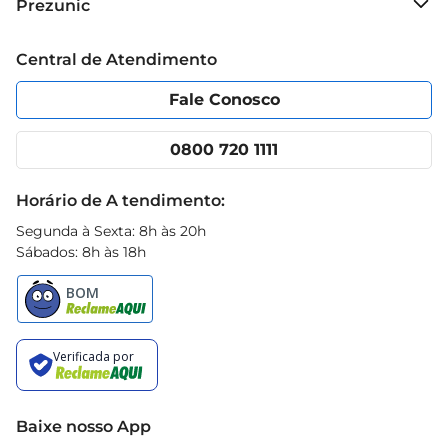
Prezunic
Grupo Cencosud
Trabalhe conosco
Blog Prezunic
Central de Atendimento
Política de Privacidade
Código de Ética
Portal do fornecedor
Encartes
Fale Conosco
Nossas lojas
App Prezunic
Cencosud Media
Clube Prezunic
0800 720 1111
Receitas
Black Friday
Horário de A tendimento:
Segunda à Sexta: 8h às 20h
Sábados: 8h às 18h
Baixe nosso App