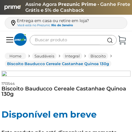
Assine Agora
Prezunic Prime
• Ganhe Frete
Grátis e 5% de Cashback
Entrega em casa ou retire em loja?
Você está no
Prezunic
Rio de Janeiro
Buscar produto
Termos mais buscados
Saudáveis
Integral
Biscoito
carne
Biscoito Bauducco Cereale Castanhae Quinoa 130g
leite
café
1713544
Biscoito Bauducco Cereale Castanhae Quinoa
queijo
130g
arroz
Disponível em breve
azeite
biscoito