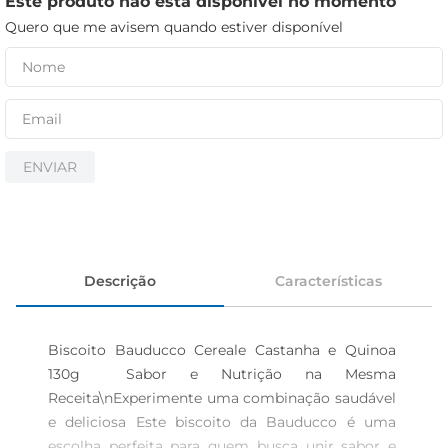
Este produto não está disponível no momento
cerveja
Quero que me avisem quando estiver disponível
iogurte
papel higiênico
ENVIAR
Descrição
Características
Biscoito Bauducco Cereale Castanha e Quinoa 
130g  Sabor e Nutrição na Mesma 
Receita\nExperimente uma combinação saudável 
e deliciosa Este biscoito da Bauducco é uma 
escolha perfeita para quem busca unir sabor e 