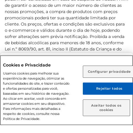
de garantir o acesso de um maior número de clientes as
nossas promoções, a compra de produtos com preços
promocionais poderá ter sua quantidade limitada por
cliente. Os preços, ofertas e condições são exclusivos para
o e-commerce e válidos durante o dia de hoje, podendo
sofrer alterações sem prévia notificação. Proibida a venda
de bebidas alcoólicas para menores de 18 anos, conforme
Lei n.º 8069/90, art. 81, inciso II (Estatuto da Criança e do
Adolescente). Preços e condições exclusivos para o
www.prezunic.com.br
, podendo sofrer alterações sem aviso
Selecione sua região:
Cookies e Privacidade
prévio. O valor mínimo para as compras on-line é de R$
Configurar privacidade
Rio de Janeiro (RJ)
Goiás (GO)
Usamos cookies para melhorar sua
80,00.
experiência de navegação, otimizar as
Ou
funcionalidades do site, e trazer conteúdo
e ofertas personalizadas para você,
Rejeitar todos
Caso queira comprar online, informe como deseja receber
baseadas em seu histórico de navegação.
suas compras:
Ao clicar em aceitar, você concorda em
armazenar cookies em seu dispositivo.
© 2026 Copyright. Todos os direitos
Aceitar todos os
Para informações mais detalhadas a
Entrega em casa
Retire em Loja
cookies
reservados Prezunic.
respeito de cookies, consulte nossa
Política de Privacidade.