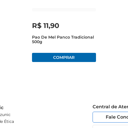
R$
11
,
90
Pao De Mel Panco Tradicional
500g
Central de At
ic
zunic
Fale Con
e Ética