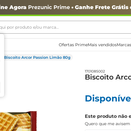
ine Agora
Prezunic Prime
• Ganhe Frete Grátis
ui por produto e/ou marca...
ais buscados
Ofertas Prime
Mais vendidos
Marcas
Biscoito Arcor Passion Limão 80g
1701085002
Biscoito Arc
o
Disponíve
Este produto não 
Quero que me avisem q
igiênico