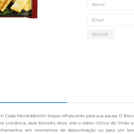
ENVIAR
em Cada Mordida\nUm toque refrescante para sua pausa O Biscoi
crocância, esse biscoito doce une o sabor cítrico do limão 
anhamentos em momentos de descontração ou para um lanche