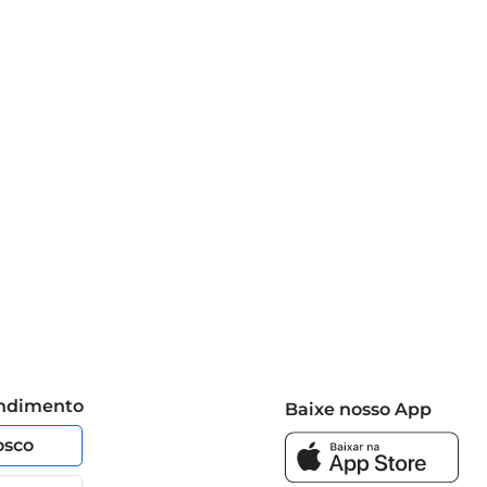
endimento
Baixe nosso App
osco