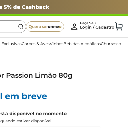
 e 5% de Cashback
Quero ser
 Exclusivas
Carnes & Aves
Vinhos
Bebidas Alcoólicas
Churrasco
or Passion Limão 80g
l em breve
está disponível no momento
uando estiver disponível