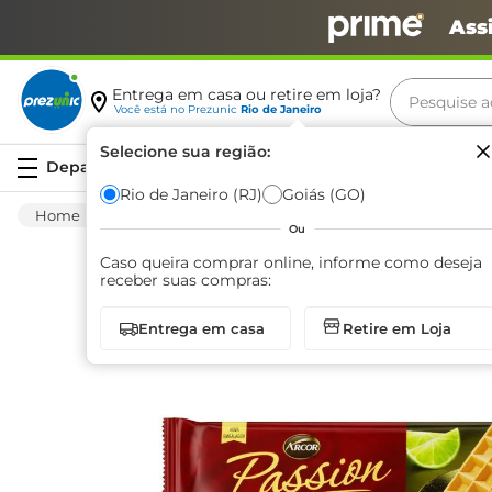
Ass
Pesquise aq
Entrega em casa ou retire em loja?
Você está no
Prezunic
Rio de Janeiro
Termos m
Selecione sua região:
Serviços
carne
Rio de Janeiro (RJ)
Goiás (GO)
Mercearia
Bomboniere
Biscoito Doce
leite
Ou
café
Caso queira comprar online, informe como deseja
receber suas compras:
queijo
Entrega em casa
Retire em Loja
biscoit
azeite
arroz
iogurte
papel h