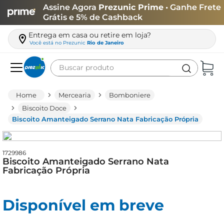
Assine Agora
Prezunic Prime
• Ganhe Frete
Grátis e 5% de Cashback
Entrega em casa ou retire em loja?
Você está no
Prezunic
Rio de Janeiro
Buscar produto
Termos mais buscados
Mercearia
Bomboniere
carne
Biscoito Doce
Biscoito Amanteigado Serrano Nata Fabricação Própria
leite
café
1729986
queijo
Biscoito Amanteigado Serrano Nata
Fabricação Própria
arroz
azeite
Disponível em breve
biscoito