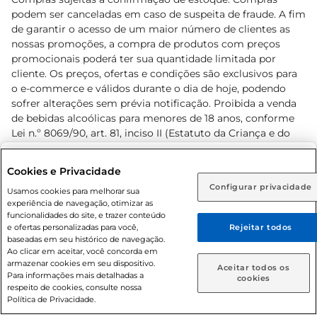
podem ser canceladas em caso de suspeita de fraude. A fim
de garantir o acesso de um maior número de clientes as
nossas promoções, a compra de produtos com preços
promocionais poderá ter sua quantidade limitada por
cliente. Os preços, ofertas e condições são exclusivos para
o e-commerce e válidos durante o dia de hoje, podendo
sofrer alterações sem prévia notificação. Proibida a venda
de bebidas alcoólicas para menores de 18 anos, conforme
Lei n.º 8069/90, art. 81, inciso II (Estatuto da Criança e do
Adolescente). Preços e condições exclusivos para o
www.prezunic.com.br
, podendo sofrer alterações sem aviso
Selecione sua região:
Cookies e Privacidade
prévio. O valor mínimo para as compras on-line é de R$
Configurar privacidade
Rio de Janeiro (RJ)
Goiás (GO)
Usamos cookies para melhorar sua
80,00.
experiência de navegação, otimizar as
Ou
funcionalidades do site, e trazer conteúdo
e ofertas personalizadas para você,
Rejeitar todos
Caso queira comprar online, informe como deseja receber
baseadas em seu histórico de navegação.
suas compras:
Ao clicar em aceitar, você concorda em
armazenar cookies em seu dispositivo.
© 2026 Copyright. Todos os direitos
Aceitar todos os
Para informações mais detalhadas a
Entrega em casa
Retire em Loja
cookies
reservados Prezunic.
respeito de cookies, consulte nossa
Política de Privacidade.