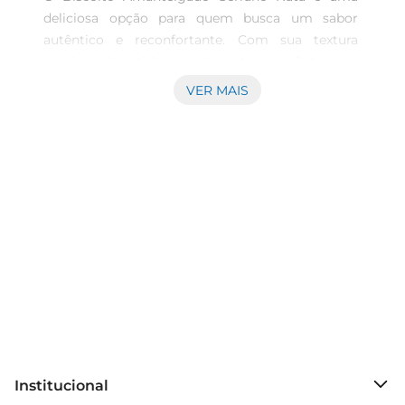
deliciosa opção para quem busca um sabor 
autêntico e reconfortante. Com sua textura 
macia e derretida, esse biscoito é perfeito para 
acompanhar um café, chá ou simplesmente para 
VER MAIS
um lanche a qualquer hora do dia. A combinação 
do sabor amanteigado com o toque sutil de nata 
traz uma experiência única que remete às 
tradições caseiras.

Ingredientes de qualidade  

Produzido com ingredientes selecionados, o 
Biscoito Amanteigado Serrano Nata é feito com 
farinha de trigo, açúcar, manteiga e nata, 
garantindo um sabor rico e uma textura que 
derrete na boca. Cada mordida é uma celebração 
do sabor, ideal para quem aprecia produtos feitos 
com carinho e atenção aos detalhes.

Versatilidade no consumo  

Institucional
Esse biscoito é extremamente versátil e pode ser 