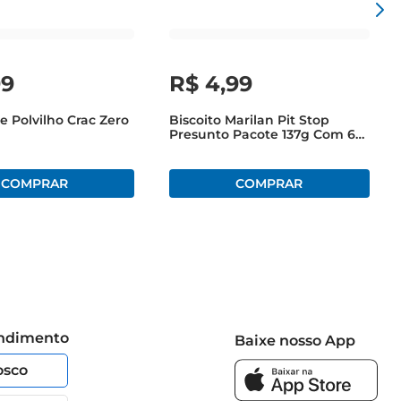
99
R$
4
,
99
e Polvilho Crac Zero
Biscoito Marilan Pit Stop
Presunto Pacote 137g Com 6
Unidades De 22,8g Cada
endimento
Baixe nosso App
osco