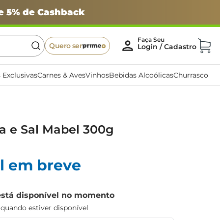
 e 5% de Cashback
Quero ser
 Exclusivas
Carnes & Aves
Vinhos
Bebidas Alcoólicas
Churrasco
a e Sal Mabel 300g
l em breve
está disponível no momento
uando estiver disponível