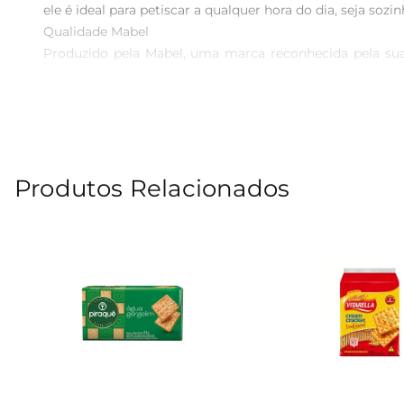
ele é ideal para petiscar a qualquer hora do dia, seja sozi
Qualidade Mabel  

Produzido pela Mabel, uma marca reconhecida pela sua 
experiência gustativa equilibrada, tornandoo um lanche p
Versatilidade em Cada Pacote  

Este biscoito versátil vaibem com uma variedade de ac
É ideal para ser servido em eventos familiares ou simp
Aprecie de Diferentes Maneiras  

Produtos Relacionados
Experimente o biscoito água e sal Mabel como base par
que você explore diferentes combinações, tornando seus l
Embalagem Prática  

A embalagem de 300g é ideal para manter os biscoitos 
adição à sua despensa, garantindo praticidade e sabor ao 