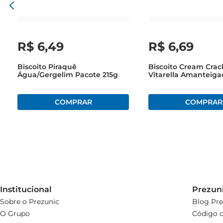
R$
6
,
49
R$
6
,
69
Biscoito Piraquê
Biscoito Cream Crac
Água/Gergelim Pacote 215g
Vitarella Amanteiga
Tradicional 350g
Institucional
Prezun
Sobre o Prezunic
Blog Pre
O Grupo
Código d