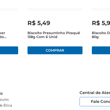
R$
5
,
49
R$
5
,
ker
Biscoito Presuntinho Piraquê
Biscoito D
do
138g Com 6 Unid
80g
Central de At
ic
zunic
Fale Con
e Ética