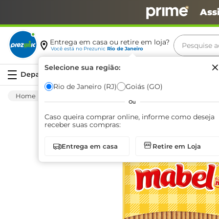
Ass
Pesquise aq
Entrega em casa ou retire em loja?
Você está no
Prezunic
Rio de Janeiro
Termos m
Selecione sua região:
Serviços
carne
Rio de Janeiro (RJ)
Goiás (GO)
Mercearia
Bomboniere
Biscoito Salgado
leite
Ou
café
Caso queira comprar online, informe como deseja
receber suas compras:
queijo
Entrega em casa
Retire em Loja
arroz
azeite
biscoit
cerveja
iogurte