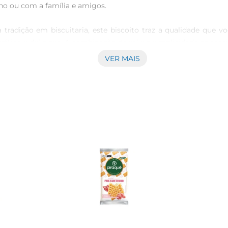
nho ou com a família e amigos.

tradição em biscuitaria, este biscoito traz a qualidade que v
rático e delicioso. A combinação de sal e a simplicidade na rec
VER MAIS
ompanhamentos. Seja com patês, queijos, ou mesmo puro, ele c
lesmente em um momento de descontração na sua rotina.

a canapés ou como um ingrediente em suas receitas de tortas s
anches e refeiçõesainda mais especiais.

frescos e crocantes, permitindo que você aproveite cada unid
seu dia a dia.