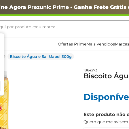
ine Agora
Prezunic Prime
• Ganhe Frete Grátis
ui por produto e/ou marca...
ais buscados
Ofertas Prime
Mais vendidos
Marcas
Biscoito Água e Sal Mabel 300g
1864273
Biscoito Águ
Disponíve
o
Este produto não 
Quero que me avisem q