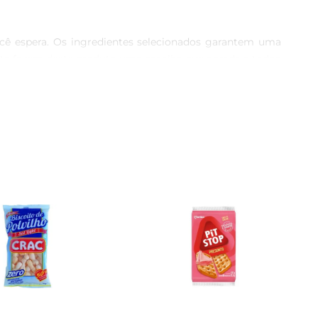
ocê espera. Os ingredientes selecionados garantem uma 
eita fazem deste produto uma escolha que agrada a todos.

omplementa qualquer refeição de forma leve esaborosa. 
algadas. Sua textura perfeita e sabor neutro permitem 
ade até o final. Sem dúvida, esse produto é uma ótima 