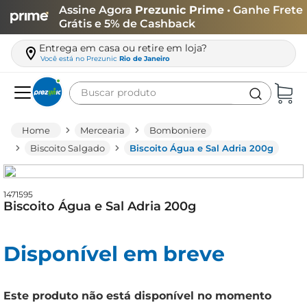
Assine Agora
Prezunic Prime
• Ganhe Frete
Grátis e 5% de Cashback
Entrega em casa ou retire em loja?
Você está no
Prezunic
Rio de Janeiro
Buscar produto
Termos mais buscados
Mercearia
Bomboniere
carne
Biscoito Salgado
Biscoito Água e Sal Adria 200g
leite
café
1471595
Biscoito Água e Sal Adria 200g
queijo
azeite
Disponível em breve
biscoito
arroz
Este produto não está disponível no momento