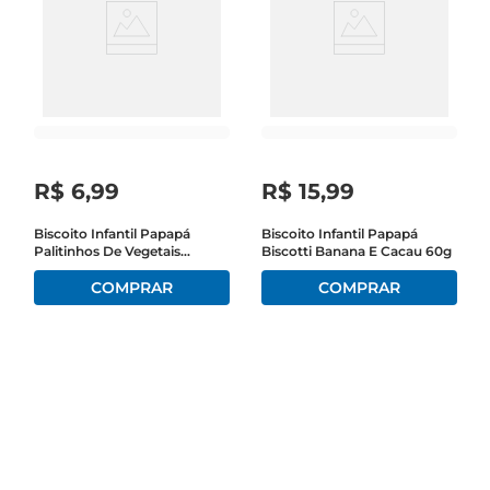
R$
6
,
99
R$
15
,
99
Biscoito Infantil Papapá
Biscoito Infantil Papapá
Palitinhos De Vegetais
Biscotti Banana E Cacau 60g
Tomate E Manjericão 20g