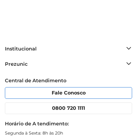
Institucional
Sobre o Prezunic
Prezunic
Grupo Cencosud
Trabalhe conosco
Blog Prezunic
Central de Atendimento
Política de Privacidade
Código de Ética
Portal do fornecedor
Encartes
Fale Conosco
Nossas lojas
App Prezunic
Cencosud Media
Clube Prezunic
0800 720 1111
Receitas
Black Friday
Horário de A tendimento:
Segunda à Sexta: 8h às 20h