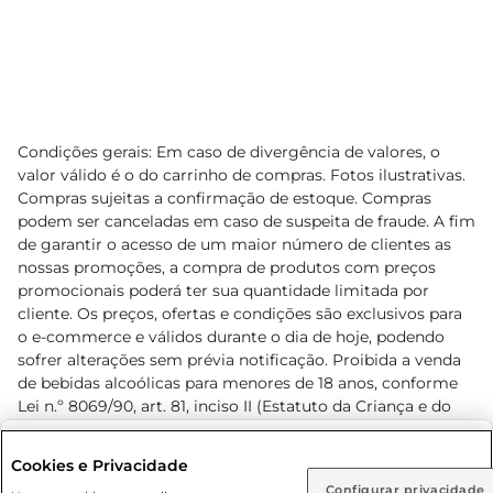
Condições gerais: Em caso de divergência de valores, o
valor válido é o do carrinho de compras. Fotos ilustrativas.
Compras sujeitas a confirmação de estoque. Compras
podem ser canceladas em caso de suspeita de fraude. A fim
de garantir o acesso de um maior número de clientes as
nossas promoções, a compra de produtos com preços
promocionais poderá ter sua quantidade limitada por
cliente. Os preços, ofertas e condições são exclusivos para
o e-commerce e válidos durante o dia de hoje, podendo
sofrer alterações sem prévia notificação. Proibida a venda
de bebidas alcoólicas para menores de 18 anos, conforme
Lei n.º 8069/90, art. 81, inciso II (Estatuto da Criança e do
Adolescente). Preços e condições exclusivos para o
www.prezunic.com.br
, podendo sofrer alterações sem aviso
Selecione sua região:
Cookies e Privacidade
prévio. O valor mínimo para as compras on-line é de R$
Configurar privacidade