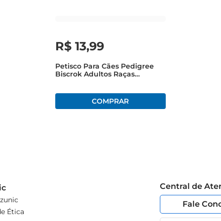
R$
13
,
99
Petisco Para Cães Pedigree
Biscrok Adultos Raças
Pequenas Leite Pouch150g
Central de At
ic
zunic
Fale Con
e Ética