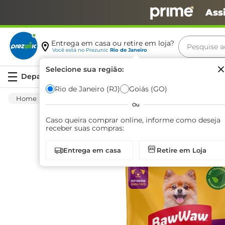
Ass
Pesquise aq
Entrega em casa ou retire em loja?
Você está no
Prezunic
Rio de Janeiro
Termos m
Selecione sua região:
Serviços
carne
Rio de Janeiro (RJ)
Goiás (GO)
Pet Shop
Cães
Petiscos
Bifinho p/
leite
Ou
café
Caso queira comprar online, informe como deseja
receber suas compras:
queijo
Entrega em casa
Retire em Loja
arroz
azeite
biscoit
cerveja
iogurte