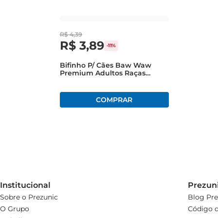
R$
4
,
39
R$
3
,
89
-
11%
Bifinho P/ Cães Baw Waw
Premium Adultos Raças
Pequenas Frango Pacote 50g
Institucional
Prezun
Sobre o Prezunic
Blog Pre
O Grupo
Código d