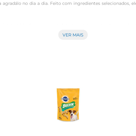
radálo no dia a dia. Feito com ingredientes selecionados, el
oriza a saúde do seu animal. A textura macia e o sabor sucul
 ser utilizado como uma forma de treinamento, ajudando a refo
VER MAIS
nutritivo.Com ingredientes que contribuem para a saúde den
u animal. O produto é livre de aditivos artificiais, garantindo
ntos de alegria e sabor para o seu amigo de quatro patas, re