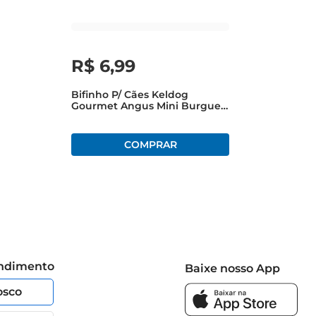
R$
6
,
99
Bifinho P/ Cães Keldog
Gourmet Angus Mini Burguer
Costela 55g
endimento
Baixe nosso App
osco