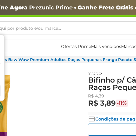
ine Agora
Prezunic Prime
• Ganhe Frete Grátis
ui por produto e/ou marca...
ais buscados
Ofertas Prime
Mais vendidos
Marcas
 Cães Baw Waw Premium Adultos Raças Pequenas Frango Pacote 
1652562
Bifinho p/ 
Raças Peque
R$
4
,
39
R$
3
,
89
-
11%
o
Condições de pa