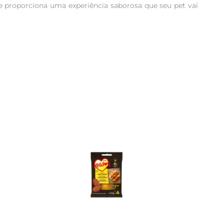
e proporciona uma experiência saborosa que seu pet vai 
ento tornam o Baw Waw uma opção perfeita para cães de 
rçar comportamentos positivos de maneira prazerosa.

tal e o bemestar geral do seu cão, ele é uma escolha 
 que seu pet receba apenas o melhor.

forçando o vínculo entre vocês e garantindo que ele se 