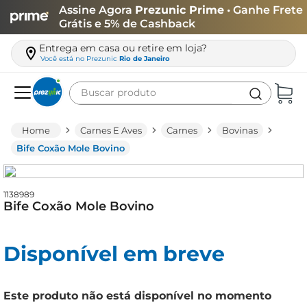
Assine Agora
Prezunic Prime
• Ganhe Frete
Grátis e 5% de Cashback
Entrega em casa ou retire em loja?
Você está no
Prezunic
Rio de Janeiro
Buscar produto
Termos mais buscados
Carnes E Aves
Carnes
Bovinas
carne
Bife Coxão Mole Bovino
leite
café
1138989
Bife Coxão Mole Bovino
queijo
biscoito
Disponível em breve
azeite
arroz
Este produto não está disponível no momento