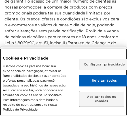
de garantir o acesso de um maior número de clientes as
nossas promoções, a compra de produtos com preços
promocionais poderá ter sua quantidade limitada por
cliente. Os preços, ofertas e condições são exclusivos para
o e-commerce e válidos durante o dia de hoje, podendo
sofrer alterações sem prévia notificação. Proibida a venda
de bebidas alcoólicas para menores de 18 anos, conforme
Lei n.º 8069/90, art. 81, inciso II (Estatuto da Criança e do
Adolescente). Preços e condições exclusivos para o
www.prezunic.com.br
, podendo sofrer alterações sem aviso
Selecione sua região:
Cookies e Privacidade
prévio. O valor mínimo para as compras on-line é de R$
Configurar privacidade
Rio de Janeiro (RJ)
Goiás (GO)
Usamos cookies para melhorar sua
80,00.
experiência de navegação, otimizar as
Ou
funcionalidades do site, e trazer conteúdo
e ofertas personalizadas para você,
Rejeitar todos
Caso queira comprar online, informe como deseja receber
baseadas em seu histórico de navegação.
suas compras:
Ao clicar em aceitar, você concorda em
armazenar cookies em seu dispositivo.
© 2026 Copyright. Todos os direitos
Aceitar todos os
Para informações mais detalhadas a
Entrega em casa
Retire em Loja
cookies
reservados Prezunic.
respeito de cookies, consulte nossa
Política de Privacidade.