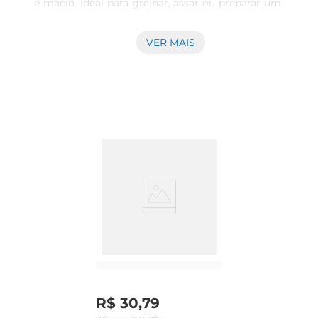
e macio. Ideal para grelhar, assar ou preparar um 
delicioso bife à milanesa, esse corte é perfeito 
para agradar a toda a família. Com um sabor 
VER MAIS
marcante e textura tenra, ele se destaca em 
qualquer prato, tornando suas refeições ainda 
mais especiais.

Características do produto  

Este corte de carne é proveniente do traseiro do 
boi, conhecido por sua maciez e versatilidade. O 
Bife Coxão Mole é ideal para diversas 
preparações, desde um simples bife grelhado até 
receitas mais elaboradas, como estrogonofe ou 
carne de panela. Com um peso de 1 kg, é a 
quantidade perfeita para um almoço em família 
ou um jantar com amigos.

Dicas de preparo  

Para realçar o sabor do Bife Coxão Mole, 
recomendase temperálo com sal e 
R$
30
,
79
pimentadoreino antes de grelhar. O tempo de 