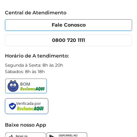
Trabalhe conosco
Blog Prezunic
Central de Atendimento
Política de Privacidade
Código de Ética
Portal do fornecedor
Encartes
Fale Conosco
Nossas lojas
App Prezunic
Cencosud Media
Clube Prezunic
0800 720 1111
Receitas
Black Friday
Horário de A tendimento:
Segunda à Sexta: 8h às 20h
Sábados: 8h às 18h
Baixe nosso App