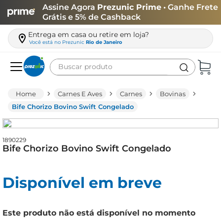
Assine Agora
Prezunic Prime
• Ganhe Frete
Grátis e 5% de Cashback
Entrega em casa ou retire em loja?
Você está no
Prezunic
Rio de Janeiro
Buscar produto
Termos mais buscados
Carnes E Aves
Carnes
Bovinas
carne
Bife Chorizo Bovino Swift Congelado
leite
café
1890229
Bife Chorizo Bovino Swift Congelado
queijo
azeite
Disponível em breve
biscoito
arroz
Este produto não está disponível no momento