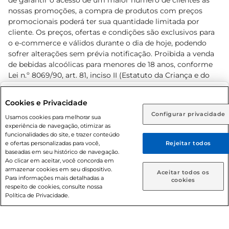
de garantir o acesso de um maior número de clientes as
nossas promoções, a compra de produtos com preços
promocionais poderá ter sua quantidade limitada por
cliente. Os preços, ofertas e condições são exclusivos para
o e-commerce e válidos durante o dia de hoje, podendo
sofrer alterações sem prévia notificação. Proibida a venda
de bebidas alcoólicas para menores de 18 anos, conforme
Lei n.º 8069/90, art. 81, inciso II (Estatuto da Criança e do
Adolescente). Preços e condições exclusivos para o
www.prezunic.com.br
, podendo sofrer alterações sem aviso
Selecione sua região:
Cookies e Privacidade
prévio. O valor mínimo para as compras on-line é de R$
Configurar privacidade
Rio de Janeiro (RJ)
Goiás (GO)
Usamos cookies para melhorar sua
80,00.
experiência de navegação, otimizar as
Ou
funcionalidades do site, e trazer conteúdo
e ofertas personalizadas para você,
Rejeitar todos
Caso queira comprar online, informe como deseja receber
baseadas em seu histórico de navegação.
suas compras:
Ao clicar em aceitar, você concorda em
armazenar cookies em seu dispositivo.
© 2026 Copyright. Todos os direitos
Aceitar todos os
Para informações mais detalhadas a
Entrega em casa
Retire em Loja
cookies
reservados Prezunic.
respeito de cookies, consulte nossa
Política de Privacidade.