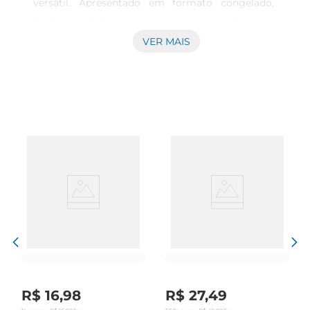
versátil. Apresentado em formato congelado, 
permite armazenamento prolongado sem perder 
suas características naturais, facilitando o 
VER MAIS
planejamento das refeições e garantindo 
disponibilidade sempre que necessário. Por ser 
um corte bovino tradicional, traz sabor marcante 
e textura adequada para diversos métodos de 
preparo, incluindo grelhar, fritar ou assar, 
adaptandose a diferentes receitas e ocasiões. 
Características do corte eaplicação O bife chorizo 
é conhecido pela maciez e marmoreio 
equilibrado que favorecem um cozimento 
uniforme e suculento. Essa característica o torna 
ideal para pratos que valorizam o sabor da carne 
bovina, sendo uma escolha comum para 
refeições que buscam aroma e consistência 
diferenciados. O formato individual das porções 
facilita o manuseio e o controle da porção 
R$
16
,
98
R$
27
,
49
durante o preparo, contribuindo para uma 