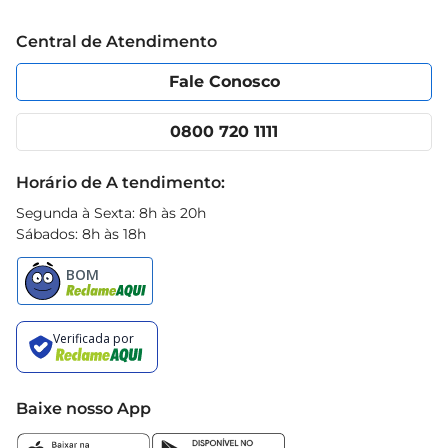
alegria.
Trabalhe conosco
Blog Prezunic
Central de Atendimento
Política de Privacidade
Código de Ética
Portal do fornecedor
Encartes
Fale Conosco
Nossas lojas
App Prezunic
Cencosud Media
Clube Prezunic
0800 720 1111
Receitas
Black Friday
Horário de A tendimento:
Segunda à Sexta: 8h às 20h
Sábados: 8h às 18h
Baixe nosso App