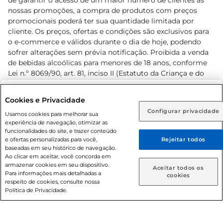
de garantir o acesso de um maior número de clientes as
nossas promoções, a compra de produtos com preços
promocionais poderá ter sua quantidade limitada por
cliente. Os preços, ofertas e condições são exclusivos para
o e-commerce e válidos durante o dia de hoje, podendo
sofrer alterações sem prévia notificação. Proibida a venda
de bebidas alcoólicas para menores de 18 anos, conforme
Lei n.º 8069/90, art. 81, inciso II (Estatuto da Criança e do
Adolescente). Preços e condições exclusivos para o
www.prezunic.com.br
, podendo sofrer alterações sem aviso
Selecione sua região:
Cookies e Privacidade
prévio. O valor mínimo para as compras on-line é de R$
Configurar privacidade
Rio de Janeiro (RJ)
Goiás (GO)
Usamos cookies para melhorar sua
80,00.
experiência de navegação, otimizar as
Ou
funcionalidades do site, e trazer conteúdo
e ofertas personalizadas para você,
Rejeitar todos
Caso queira comprar online, informe como deseja receber
baseadas em seu histórico de navegação.
suas compras:
Ao clicar em aceitar, você concorda em
armazenar cookies em seu dispositivo.
© 2026 Copyright. Todos os direitos
Aceitar todos os
Para informações mais detalhadas a
Entrega em casa
Retire em Loja
cookies
reservados Prezunic.
respeito de cookies, consulte nossa
Política de Privacidade.