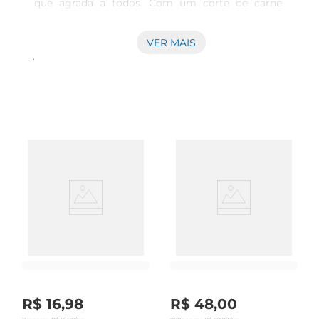
que agrada a todos. Com um corte de carne 
suculento e macio, ele se destaca pela sua 
versatilidade, podendo ser utilizado em almoços, 
VER MAIS
jantares ou até mesmo em lanches. Prepare uma 
refeição que vai encantarsua família e amigos, 
trazendo um toque especial para o seu dia a dia.

Preparação Simples e Rápida  

Esse bife é ideal para quem não tem muito 
tempo, mas não abre mão de uma refeição 
caseira e saborosa. Basta empanar e fritar em 
óleo quente para obter uma crocância irresistível 
por fora e uma carne tenra por dentro. Sirva com 
acompanhamentos como arroz, salada ou purê 
de batata, e transforme um simples jantar em 
um momento especial.

Qualidade e Sabor Garantidos  

O Bife à Milanesa de Patinho é selecionado com 
rigor, garantindo que você leve para casa um 
R$
16
,
98
R$
48
,
00
produto de qualidade. O patinho é uma carne 