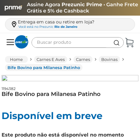
Assine Agora
Prezunic Prime
• Ganhe Frete
Grátis e 5% de Cashback
Entrega em casa ou retire em loja?
Você está no
Prezunic
Rio de Janeiro
Buscar produto
Termos mais buscados
Carnes E Aves
Carnes
Bovinas
carne
Bife Bovino para Milanesa Patinho
leite
café
1194382
Bife Bovino para Milanesa Patinho
queijo
arroz
Disponível em breve
azeite
biscoito
Este produto não está disponível no momento