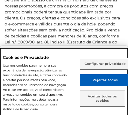
de garantir o acesso de um maior número de clientes as
nossas promoções, a compra de produtos com preços
promocionais poderá ter sua quantidade limitada por
cliente. Os preços, ofertas e condições são exclusivos para
o e-commerce e válidos durante o dia de hoje, podendo
sofrer alterações sem prévia notificação. Proibida a venda
de bebidas alcoólicas para menores de 18 anos, conforme
Lei n.º 8069/90, art. 81, inciso II (Estatuto da Criança e do
Adolescente). Preços e condições exclusivos para o
www.prezunic.com.br
, podendo sofrer alterações sem aviso
Selecione sua região:
Cookies e Privacidade
prévio. O valor mínimo para as compras on-line é de R$
Configurar privacidade
Rio de Janeiro (RJ)
Goiás (GO)
Usamos cookies para melhorar sua
80,00.
experiência de navegação, otimizar as
Ou
funcionalidades do site, e trazer conteúdo
e ofertas personalizadas para você,
Rejeitar todos
Caso queira comprar online, informe como deseja receber
baseadas em seu histórico de navegação.
suas compras:
Ao clicar em aceitar, você concorda em
armazenar cookies em seu dispositivo.
© 2026 Copyright. Todos os direitos
Aceitar todos os
Para informações mais detalhadas a
Entrega em casa
Retire em Loja
cookies
reservados Prezunic.
respeito de cookies, consulte nossa
Política de Privacidade.