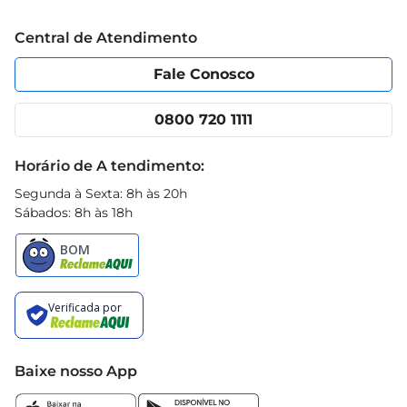
Trabalhe conosco
Blog Prezunic
Central de Atendimento
Política de Privacidade
Código de Ética
Portal do fornecedor
Encartes
Fale Conosco
Nossas lojas
App Prezunic
Cencosud Media
Clube Prezunic
0800 720 1111
Receitas
Black Friday
Horário de A tendimento:
Segunda à Sexta: 8h às 20h
Sábados: 8h às 18h
Baixe nosso App