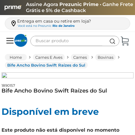
Assine Agora
Prezunic Prime
• Ganhe Frete
Grátis e 5% de Cashback
Entrega em casa ou retire em loja?
Você está no
Prezunic
Rio de Janeiro
Buscar produto
Termos mais buscados
Carnes E Aves
Carnes
Bovinas
carne
Bife Ancho Bovino Swift Raízes do Sul
leite
café
1890157
Bife Ancho Bovino Swift Raízes do Sul
queijo
azeite
Disponível em breve
biscoito
arroz
Este produto não está disponível no momento