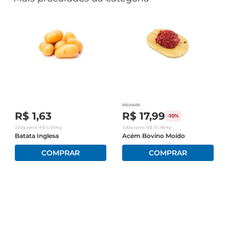
R$
20
,
00
R$
1
,
63
R$
17
,
99
-
10%
250g
aprox.
•
R$
6
,
49
/kg
500g
aprox.
•
R$
35
,
98
/kg
Batata Inglesa
Acém Bovino Moído