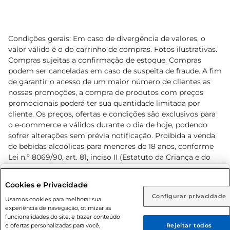
Condições gerais: Em caso de divergência de valores, o
valor válido é o do carrinho de compras. Fotos ilustrativas.
Compras sujeitas a confirmação de estoque. Compras
podem ser canceladas em caso de suspeita de fraude. A fim
de garantir o acesso de um maior número de clientes as
nossas promoções, a compra de produtos com preços
promocionais poderá ter sua quantidade limitada por
cliente. Os preços, ofertas e condições são exclusivos para
o e-commerce e válidos durante o dia de hoje, podendo
sofrer alterações sem prévia notificação. Proibida a venda
de bebidas alcoólicas para menores de 18 anos, conforme
Lei n.º 8069/90, art. 81, inciso II (Estatuto da Criança e do
Adolescente). Preços e condições exclusivos para o
www.prezunic.com.br
, podendo sofrer alterações sem aviso
Selecione sua região:
Cookies e Privacidade
prévio. O valor mínimo para as compras on-line é de R$
Configurar privacidade
Rio de Janeiro (RJ)
Goiás (GO)
Usamos cookies para melhorar sua
80,00.
experiência de navegação, otimizar as
Ou
funcionalidades do site, e trazer conteúdo
e ofertas personalizadas para você,
Rejeitar todos