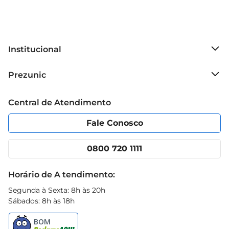
Institucional
Sobre o Prezunic
Prezunic
Grupo Cencosud
Trabalhe conosco
Blog Prezunic
Central de Atendimento
Política de Privacidade
Código de Ética
Portal do fornecedor
Encartes
Fale Conosco
Nossas lojas
App Prezunic
Cencosud Media
Clube Prezunic
0800 720 1111
Receitas
Black Friday
Horário de A tendimento:
Segunda à Sexta: 8h às 20h
Sábados: 8h às 18h