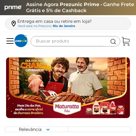
Assine Agora
Prezunic Prime
• Ganhe Frete
Grátis e 5% de Cashback
Entrega em casa ou retire em loja?
Você está no
Prezunic
Rio de Janeiro
Buscar produto
Termos mais buscados
carne
leite
café
queijo
azeite
biscoito
arroz
Relevância