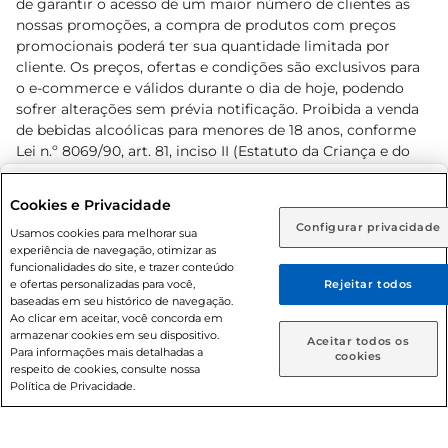
de garantir o acesso de um maior número de clientes as
nossas promoções, a compra de produtos com preços
promocionais poderá ter sua quantidade limitada por
cliente. Os preços, ofertas e condições são exclusivos para
o e-commerce e válidos durante o dia de hoje, podendo
sofrer alterações sem prévia notificação. Proibida a venda
de bebidas alcoólicas para menores de 18 anos, conforme
Lei n.º 8069/90, art. 81, inciso II (Estatuto da Criança e do
Adolescente). Preços e condições exclusivos para o
www.prezunic.com.br
, podendo sofrer alterações sem aviso
Selecione sua região:
Cookies e Privacidade
prévio. O valor mínimo para as compras on-line é de R$
Configurar privacidade
Rio de Janeiro (RJ)
Goiás (GO)
Usamos cookies para melhorar sua
80,00.
experiência de navegação, otimizar as
Ou
funcionalidades do site, e trazer conteúdo
e ofertas personalizadas para você,
Rejeitar todos
Caso queira comprar online, informe como deseja receber
baseadas em seu histórico de navegação.
suas compras:
Ao clicar em aceitar, você concorda em
armazenar cookies em seu dispositivo.
© 2026 Copyright. Todos os direitos
Aceitar todos os
Para informações mais detalhadas a
Entrega em casa
Retire em Loja
cookies
reservados Prezunic.
respeito de cookies, consulte nossa
Política de Privacidade.