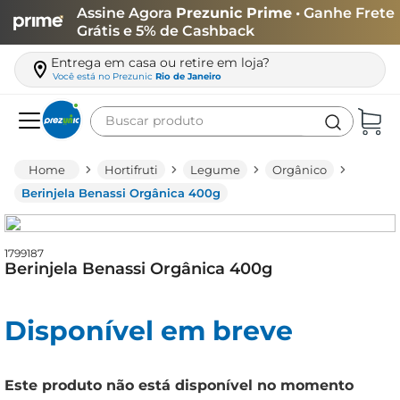
Assine Agora
Prezunic Prime
• Ganhe Frete
Grátis e 5% de Cashback
Entrega em casa ou retire em loja?
Você está no
Prezunic
Rio de Janeiro
Buscar produto
Termos mais buscados
Hortifruti
Legume
Orgânico
carne
Berinjela Benassi Orgânica 400g
leite
café
1799187
Berinjela Benassi Orgânica 400g
queijo
arroz
Disponível em breve
biscoito
azeite
Este produto não está disponível no momento