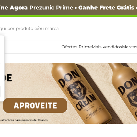
ine Agora
Prezunic Prime
• Ganhe Frete Grátis
ui por produto e/ou marca...
ais buscados
Ofertas Prime
Mais vendidos
Marcas
o
igiênico