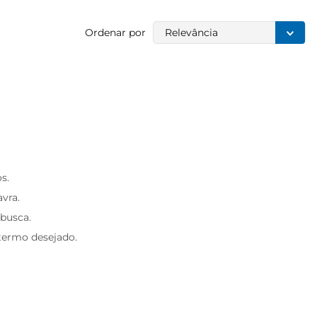
Ordenar por
Relevância
s.
avra.
 busca.
 termo desejado.