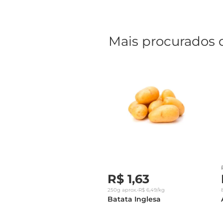
Mais procurados 
R$
1
,
63
250g
aprox.
•
R$
6
,
49
/kg
Batata Inglesa