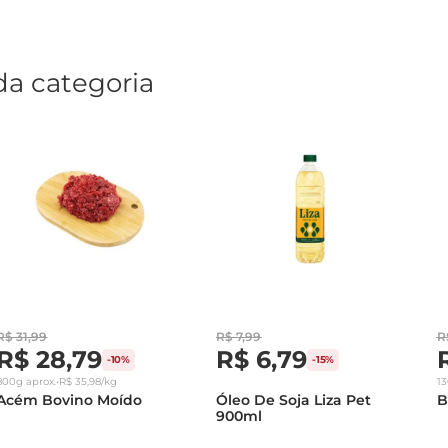
da categoria
R$
31
,
99
R$
7
,
99
R
R$
28
,
79
R$
6
,
79
-
10%
-
15%
800g
aprox.
•
R$
35
,
98
/kg
1
Acém Bovino Moído
Óleo De Soja Liza Pet
B
900ml