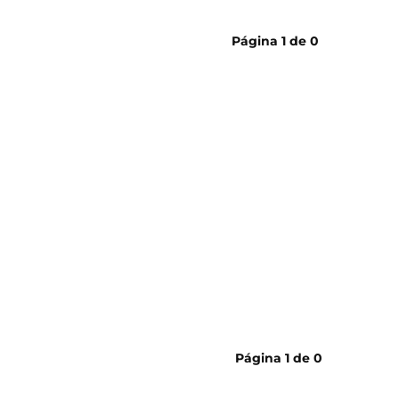
cerveja
Página
1
de
0
Página
1
de
0