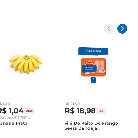
$
1
,
30
R$
21
,
99
R$
1
,
04
R$
18
,
98
-
20%
-
14%
30g
aprox.
•
R$
7
,
99
/kg
anana Prata
Filé De Peito De Frango
Seara Bandeja
Congelado 1Kg