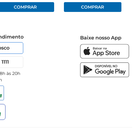
endimento
Baixe nosso App
osco
1111
 8h às 20h
h