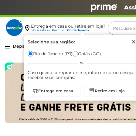
Ass
Pesquise aq
Entrega em casa ou retire em loja?
Você está no
Prezunic
Rio de Janeiro
Termos m
Selecione sua região:
Serviços
carne
Rio de Janeiro (RJ)
Goiás (GO)
leite
Ou
café
Caso queira comprar online, informe como deseja
receber suas compras:
queijo
Entrega em casa
Retire em Loja
arroz
biscoit
azeite
iogurte
papel h