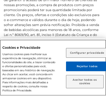
de garantir o acesso de um maior número de clientes as
nossas promoções, a compra de produtos com preços
promocionais poderá ter sua quantidade limitada por
cliente. Os preços, ofertas e condições são exclusivos para
o e-commerce e válidos durante o dia de hoje, podendo
sofrer alterações sem prévia notificação. Proibida a venda
de bebidas alcoólicas para menores de 18 anos, conforme
Lei n.º 8069/90, art. 81, inciso II (Estatuto da Criança e do
Adolescente). Preços e condições exclusivos para o
www.prezunic.com.br
, podendo sofrer alterações sem aviso
Selecione sua região:
Cookies e Privacidade
prévio. O valor mínimo para as compras on-line é de R$
Configurar privacidade
Rio de Janeiro (RJ)
Goiás (GO)
Usamos cookies para melhorar sua
80,00.
experiência de navegação, otimizar as
Ou
funcionalidades do site, e trazer conteúdo
e ofertas personalizadas para você,
Rejeitar todos
Caso queira comprar online, informe como deseja receber
baseadas em seu histórico de navegação.
suas compras:
Ao clicar em aceitar, você concorda em
armazenar cookies em seu dispositivo.
© 2026 Copyright. Todos os direitos
Aceitar todos os
Para informações mais detalhadas a
Entrega em casa
Retire em Loja
cookies
reservados Prezunic.
respeito de cookies, consulte nossa
Política de Privacidade.