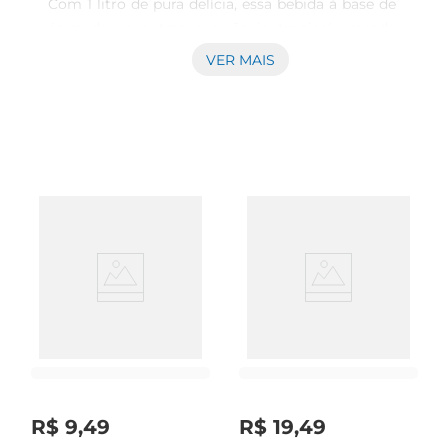
Com 1 litro de pura delícia, essa bebida à base de 
água de coco traz a essência tropical emcada 
gole, proporcionando uma experiência única e 
VER MAIS
revigorante. Ideal para os dias quentes, ela é uma 
excelente opção para acompanhar suas refeições 
ou para ser saboreada a qualquer momento do 
dia.

Benefícios e Versatilidade  

Feita com ingredientes selecionados, a Bebida 
Ades Coco é rica em sabor e traz os benefícios da 
água de coco, como a hidratação e a reposição 
de eletrólitos. Sua versatilidade permite que você 
a utilize em diversas receitas, como smoothies, 
coquetéis ou até mesmo como base para 
sobremesas. É uma maneira prática e saborosa 
de adicionar um toque tropical ao seu dia a dia.

Consumo e Recomendações  

Para aproveitar ao máximo a Bebida Ades Coco, 
R$
9
,
49
R$
19
,
49
recomendase mantêla refrigerada e consumila 