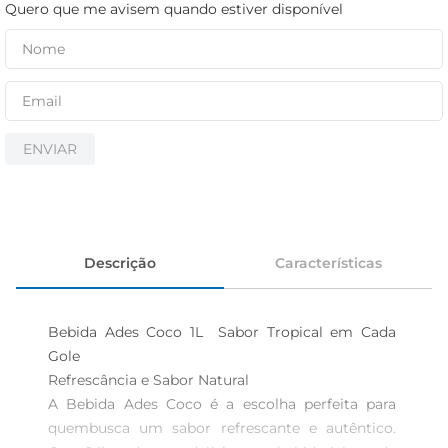
iogurte
Quero que me avisem quando estiver disponível
papel higiênico
cerveja
ENVIAR
Descrição
Características
Bebida Ades Coco 1L  Sabor Tropical em Cada 
Gole

Refrescância e Sabor Natural  

A Bebida Ades Coco é a escolha perfeita para 
quembusca um sabor refrescante e autêntico. 