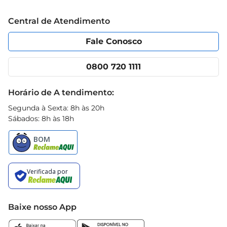
Trabalhe conosco
Blog Prezunic
Central de Atendimento
Política de Privacidade
Código de Ética
Portal do fornecedor
Encartes
Fale Conosco
Nossas lojas
App Prezunic
Cencosud Media
Clube Prezunic
0800 720 1111
Receitas
Black Friday
Horário de A tendimento:
Segunda à Sexta: 8h às 20h
Sábados: 8h às 18h
Baixe nosso App