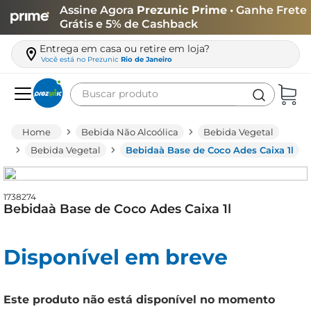
Assine Agora
Prezunic Prime
• Ganhe Frete
Grátis e 5% de Cashback
Entrega em casa ou retire em loja?
Você está no
Prezunic
Rio de Janeiro
Buscar produto
Termos mais buscados
Bebida Não Alcoólica
Bebida Vegetal
carne
Bebida Vegetal
Bebidaà Base de Coco Ades Caixa 1l
leite
café
1738274
Bebidaà Base de Coco Ades Caixa 1l
queijo
biscoito
Disponível em breve
azeite
arroz
Este produto não está disponível no momento