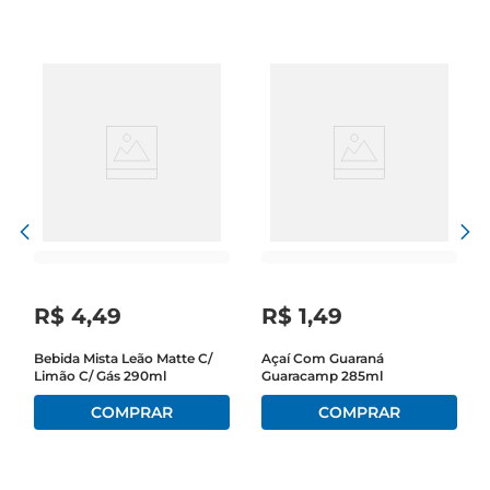
R$
4
,
49
R$
1
,
49
Bebida Mista Leão Matte C/
Açaí Com Guaraná
Limão C/ Gás 290ml
Guaracamp 285ml