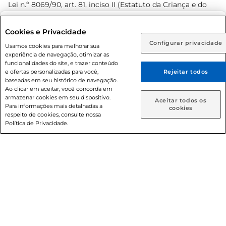
Lei n.º 8069/90, art. 81, inciso II (Estatuto da Criança e do
Adolescente). Preços e condições exclusivos para o
www.prezunic.com.br
, podendo sofrer alterações sem aviso
Selecione sua região:
Cookies e Privacidade
prévio. O valor mínimo para as compras on-line é de R$
Configurar privacidade
Rio de Janeiro (RJ)
Goiás (GO)
Usamos cookies para melhorar sua
80,00.
experiência de navegação, otimizar as
Ou
funcionalidades do site, e trazer conteúdo
e ofertas personalizadas para você,
Rejeitar todos
Caso queira comprar online, informe como deseja receber
baseadas em seu histórico de navegação.
suas compras:
Ao clicar em aceitar, você concorda em
armazenar cookies em seu dispositivo.
© 2026 Copyright. Todos os direitos
Aceitar todos os
Para informações mais detalhadas a
Entrega em casa
Retire em Loja
cookies
reservados Prezunic.
respeito de cookies, consulte nossa
Política de Privacidade.
Cencosud Brasil Comercial SA.CNPJ sob n° 39.346.861/0350-
38 . Sediada na Av. das Nações Unidas, 12.995, 21º andar, CEP:
04.578-000, Bairro Brooklin Paulista, na cidade de São Paulo
- SP.