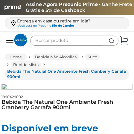
Assine Agora
Prezunic Prime
• Ganhe Frete
Grátis e 5% de Cashback
Entrega em casa ou retire em loja?
Você está no
Prezunic
Rio de Janeiro
Buscar produto
Termos mais buscados
Bebida Não Alcoólica
Suco
carne
Bebida Mista
Bebida The Natural One Ambiente Fresh Cranberry Garrafa
leite
900ml
café
queijo
1890429002
Bebida The Natural One Ambiente Fresh
azeite
Cranberry Garrafa 900ml
biscoito
arroz
Disponível em breve