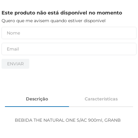
iogurte
papel higiênico
Este produto não está disponível no momento
Quero que me avisem quando estiver disponível
cerveja
ENVIAR
Descrição
Características
BEBIDA THE NATURAL ONE S/AC 900ml, GRANB