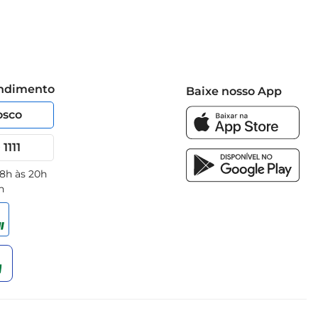
endimento
Baixe nosso App
osco
1111
 8h às 20h
h