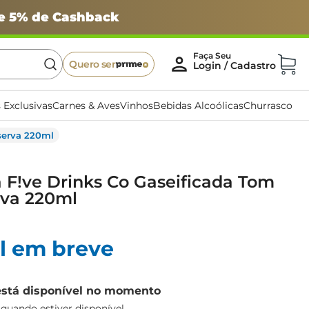
 e 5% de Cashback
Quero ser
 Exclusivas
Carnes & Aves
Vinhos
Bebidas Alcoólicas
Churrasco
eserva 220ml
 F!ve Drinks Co Gaseificada Tom
rva 220ml
l em breve
está disponível no momento
uando estiver disponível