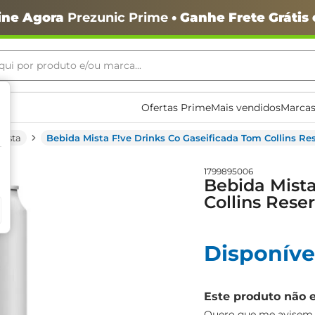
ine Agora
Prezunic Prime
• Ganhe Frete Grátis
ui por produto e/ou marca...
ais buscados
Ofertas Prime
Mais vendidos
Marcas
Mista
Bebida Mista F!ve Drinks Co Gaseificada Tom Collins R
1799895006
Bebida Mista
Collins Rese
o
Disponíve
Este produto não 
igiênico
Quero que me avisem q