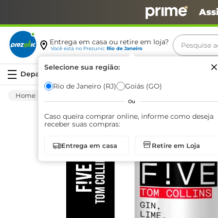
Ass
Pesquise aq
Entrega em casa ou retire em loja?
Você está no
Prezunic
Rio de Janeiro
Termos m
Selecione sua região:
Serviços
carne
Rio de Janeiro (RJ)
Goiás (GO)
Bebida Alcoólica
Aperitivo
Ice E Bebida 
leite
Ou
café
Caso queira comprar online, informe como deseja
receber suas compras:
queijo
Entrega em casa
Retire em Loja
azeite
biscoit
arroz
iogurte
papel h