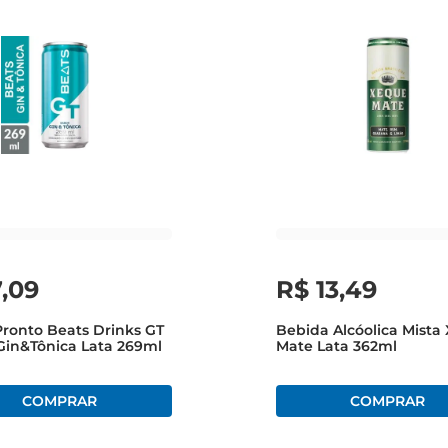
7
,
09
R$
13
,
49
Pronto Beats Drinks GT
Bebida Alcóolica Mista
Gin&Tônica Lata 269ml
Mate Lata 362ml