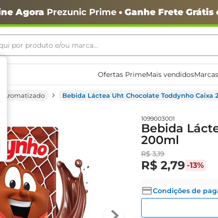
ine Agora
Prezunic Prime
• Ganhe Frete Grátis
ui por produto e/ou marca...
ais buscados
Ofertas Prime
Mais vendidos
Marcas
e Aromatizado
Bebida Láctea Uht Chocolate Toddynho Caixa
1099003001
Bebida Láct
200ml
o
R$
3
,
19
R$
2
,
79
-
13%
Condições de pa
igiênico