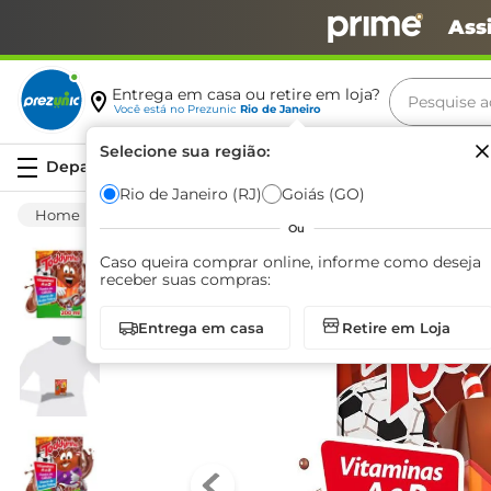
Ass
Pesquise aq
Entrega em casa ou retire em loja?
Você está no
Prezunic
Rio de Janeiro
Termos m
Selecione sua região:
Serviços
carne
Rio de Janeiro (RJ)
Goiás (GO)
Frios E Laticínios
Leite Aromatizado
Leit
leite
Ou
café
Caso queira comprar online, informe como deseja
receber suas compras:
queijo
Entrega em casa
Retire em Loja
biscoit
azeite
arroz
iogurte
papel h