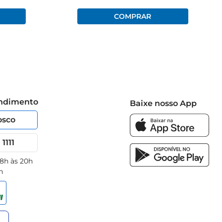
endimento
Baixe nosso App
osco
1111
 8h às 20h
h