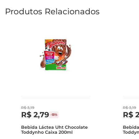
Produtos Relacionados
R$
3
,
19
R$
3
,
19
R$
2
,
79
R$
-
13%
Bebida Láctea Uht Chocolate
Bebida
Toddynho Caixa 200ml
Toddyn
200ml