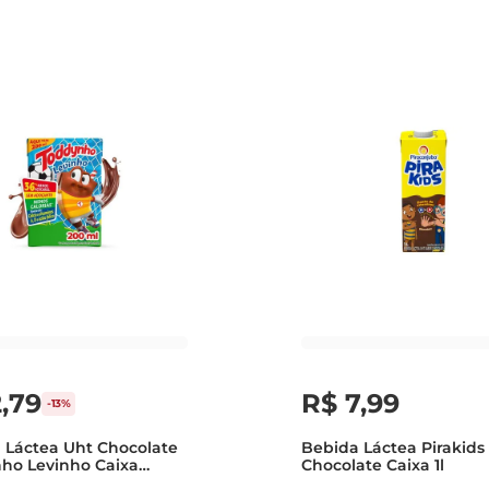
2
,
79
R$
7
,
99
-
13%
 Láctea Uht Chocolate
Bebida Láctea Pirakids
ho Levinho Caixa
Chocolate Caixa 1l