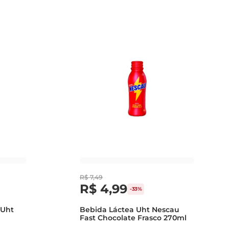
R$
7
,
49
R$
4
,
99
-
33%
 Uht
Bebida Láctea Uht Nescau
Fast Chocolate Frasco 270ml