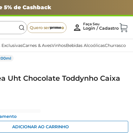
 e 5% de Cashback
Quero ser
 Exclusivas
Carnes & Aves
Vinhos
Bebidas Alcoólicas
Churrasco
 200ml
ea Uht Chocolate Toddynho Caixa
gamento
ADICIONAR AO CARRINHO