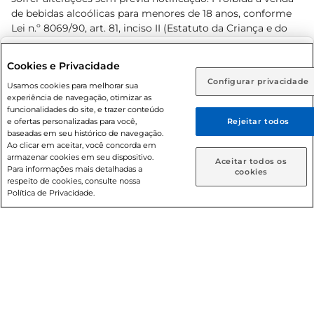
de bebidas alcoólicas para menores de 18 anos, conforme
Lei n.º 8069/90, art. 81, inciso II (Estatuto da Criança e do
Adolescente). Preços e condições exclusivos para o
www.prezunic.com.br
, podendo sofrer alterações sem aviso
Selecione sua região:
Cookies e Privacidade
prévio. O valor mínimo para as compras on-line é de R$
Configurar privacidade
Rio de Janeiro (RJ)
Goiás (GO)
Usamos cookies para melhorar sua
80,00.
experiência de navegação, otimizar as
Ou
funcionalidades do site, e trazer conteúdo
e ofertas personalizadas para você,
Rejeitar todos
Caso queira comprar online, informe como deseja receber
baseadas em seu histórico de navegação.
suas compras:
Ao clicar em aceitar, você concorda em
armazenar cookies em seu dispositivo.
© 2026 Copyright. Todos os direitos
Aceitar todos os
Para informações mais detalhadas a
Entrega em casa
Retire em Loja
cookies
reservados Prezunic.
respeito de cookies, consulte nossa
Política de Privacidade.
Cencosud Brasil Comercial SA.CNPJ sob n° 39.346.861/0350-
38 . Sediada na Av. das Nações Unidas, 12.995, 21º andar, CEP:
04.578-000, Bairro Brooklin Paulista, na cidade de São Paulo
- SP.