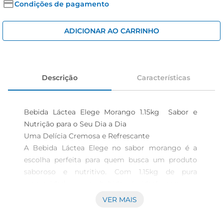
cerveja
Condições de pagamento
iogurte
ADICIONAR AO CARRINHO
papel higiênico
Descrição
Características
Bebida Láctea Elege Morango 1.15kg  Sabor e 
Nutrição para o Seu Dia a Dia

Uma Delícia Cremosa e Refrescante  

A Bebida Láctea Elege no sabor morango é a 
escolha perfeita para quem busca um produto 
saboroso e nutritivo. Com 1.15kg de pura 
cremosidade, essa bebida é ideal para ser 
consumida a qualquer hora do dia, seja no café da 
VER MAIS
manhã, lanche da tarde ou como 
acompanhamento de suas refeições. Seu sabor 