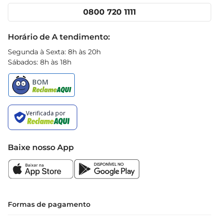
Cencosud Media
Clube Prezunic
0800 720 1111
Receitas
Black Friday
Horário de A tendimento:
Segunda à Sexta: 8h às 20h
Sábados: 8h às 18h
Baixe nosso App
Formas de pagamento