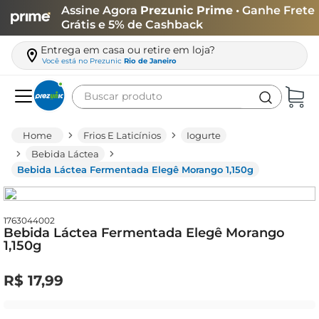
Assine Agora
Prezunic Prime
• Ganhe Frete
Grátis e 5% de Cashback
Entrega em casa ou retire em loja?
Você está no
Prezunic
Rio de Janeiro
Buscar produto
Termos mais buscados
Frios E Laticínios
Iogurte
carne
Bebida Láctea
Bebida Láctea Fermentada Elegê Morango 1,150g
leite
café
queijo
1763044002
Bebida Láctea Fermentada Elegê Morango
1,150g
arroz
azeite
R$
17
,
99
biscoito