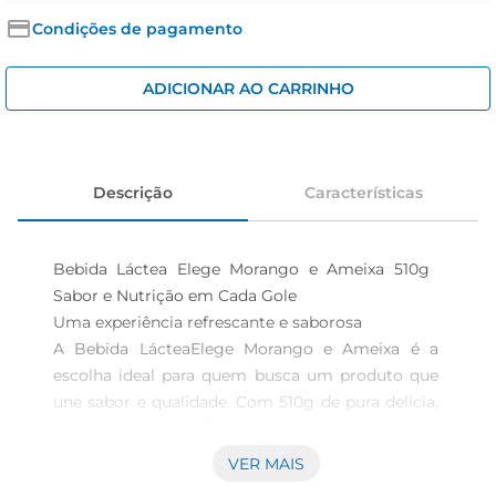
cerveja
Condições de pagamento
iogurte
papel higiênico
ADICIONAR AO CARRINHO
Descrição
Características
Bebida Láctea Elege Morango e Ameixa 510g  
Sabor e Nutrição em Cada Gole

Uma experiência refrescante e saborosa  

A Bebida LácteaElege Morango e Ameixa é a 
escolha ideal para quem busca um produto que 
une sabor e qualidade. Com 510g de pura delícia, 
essa bebida é perfeita para acompanhar suas 
refeições ou para ser saboreada a qualquer hora 
VER MAIS
do dia. O equilíbrio entre o doce do morango e a 