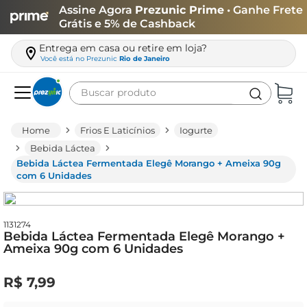
Assine Agora
Prezunic Prime
• Ganhe Frete
Grátis e 5% de Cashback
Entrega em casa ou retire em loja?
Você está no
Prezunic
Rio de Janeiro
Buscar produto
Termos mais buscados
Frios E Laticínios
Iogurte
carne
Bebida Láctea
Bebida Láctea Fermentada Elegê Morango + Ameixa 90g
leite
com 6 Unidades
café
queijo
1131274
Bebida Láctea Fermentada Elegê Morango +
arroz
Ameixa 90g com 6 Unidades
biscoito
R$
7
,
99
azeite