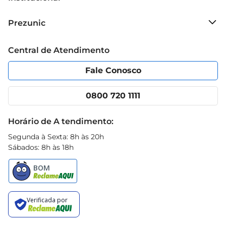
aproveitar todo o frescor e sabor que a Batavo 
oferece.
Sobre o Prezunic
Prezunic
Grupo Cencosud
Trabalhe conosco
Blog Prezunic
Central de Atendimento
Política de Privacidade
Código de Ética
Portal do fornecedor
Encartes
Fale Conosco
Nossas lojas
App Prezunic
Cencosud Media
Clube Prezunic
0800 720 1111
Receitas
Black Friday
Horário de A tendimento:
Segunda à Sexta: 8h às 20h
Sábados: 8h às 18h