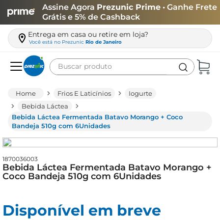
Assine Agora
Prezunic Prime
• Ganhe Frete
Grátis e 5% de Cashback
Entrega em casa ou retire em loja?
Você está no
Prezunic
Rio de Janeiro
Buscar produto
Termos mais buscados
Frios E Laticínios
Iogurte
carne
Bebida Láctea
Bebida Láctea Fermentada Batavo Morango + Coco
leite
Bandeja 510g com 6Unidades
café
queijo
1870036003
Bebida Láctea Fermentada Batavo Morango +
biscoito
Coco Bandeja 510g com 6Unidades
azeite
arroz
Disponível em breve