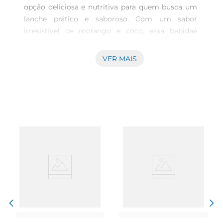
opção deliciosa e nutritiva para quem busca um 
lanche prático e saboroso. Com um sabor 
irresistível de morango e coco, essa bebidaé 
perfeita para qualquer hora do dia, seja no café da 
manhã, lanche da tarde ou até mesmo como 
VER MAIS
acompanhamento em refeições. Cada 
embalagem contém 510g, ideal para 
compartilhar com a família ou 
amigos.\nQualidade e Tradição Batavo  \nA 
Batavo é uma marca reconhecida pela qualidade 
de seus produtos lácteos. Esta bebida é feita com 
ingredientes selecionados, garantindo um sabor 
autêntico e uma textura cremosa que agrada a 
todos. O processo de fermentação utilizado na 
produção não só realça o sabor, mas também 
contribui para a saúde intestinal, tornandoa uma 
escolha inteligente para quem se preocupa com 
a alimentação.\nVersatilidade de Uso  \nAlém de 
ser consumida pura, a Bebida Láctea Fermentada 