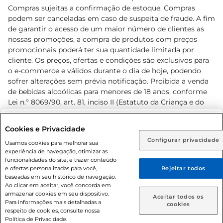
Compras sujeitas a confirmação de estoque. Compras
podem ser canceladas em caso de suspeita de fraude. A fim
de garantir o acesso de um maior número de clientes as
nossas promoções, a compra de produtos com preços
promocionais poderá ter sua quantidade limitada por
cliente. Os preços, ofertas e condições são exclusivos para
o e-commerce e válidos durante o dia de hoje, podendo
sofrer alterações sem prévia notificação. Proibida a venda
de bebidas alcoólicas para menores de 18 anos, conforme
Lei n.º 8069/90, art. 81, inciso II (Estatuto da Criança e do
Adolescente). Preços e condições exclusivos para o
www.prezunic.com.br
, podendo sofrer alterações sem aviso
Selecione sua região:
Cookies e Privacidade
prévio. O valor mínimo para as compras on-line é de R$
Configurar privacidade
Rio de Janeiro (RJ)
Goiás (GO)
Usamos cookies para melhorar sua
80,00.
experiência de navegação, otimizar as
Ou
funcionalidades do site, e trazer conteúdo
e ofertas personalizadas para você,
Rejeitar todos
Caso queira comprar online, informe como deseja receber
baseadas em seu histórico de navegação.
suas compras:
Ao clicar em aceitar, você concorda em
armazenar cookies em seu dispositivo.
© 2026 Copyright. Todos os direitos
Aceitar todos os
Para informações mais detalhadas a
Entrega em casa
Retire em Loja
cookies
reservados Prezunic.
respeito de cookies, consulte nossa
Política de Privacidade.