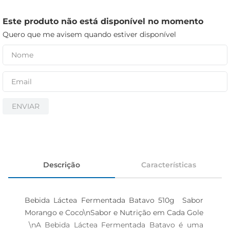
iogurte
papel higiênico
Este produto não está disponível no momento
Quero que me avisem quando estiver disponível
cerveja
ENVIAR
Descrição
Características
Bebida Láctea Fermentada Batavo 510g  Sabor 
Morango e Coco\nSabor e Nutrição em Cada Gole 
 \nA Bebida Láctea Fermentada Batavo é uma 