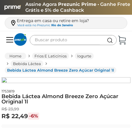
Assine Agora
Prezunic Prime
• Ganhe Frete
Grátis e 5% de Cashback
Entrega em casa ou retire em loja?
Você está no
Prezunic
Rio de Janeiro
Buscar produto
Termos mais buscados
Frios E Laticínios
Iogurte
carne
Bebida Láctea
Bebida Láctea Almond Breeze Zero Açúcar Original 1l
leite
café
queijo
1753819
Bebida Láctea Almond Breeze Zero Açúcar
Original 1l
azeite
R$
23
,
99
biscoito
R$
22
,
49
-
6%
arroz