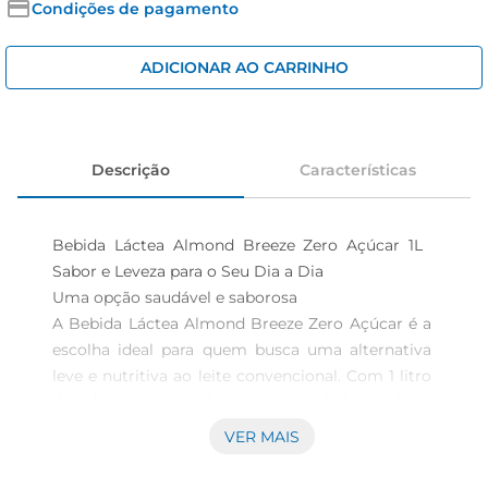
iogurte
Condições de pagamento
papel higiênico
ADICIONAR AO CARRINHO
cerveja
Descrição
Características
Bebida Láctea Almond Breeze Zero Açúcar 1L  
Sabor e Leveza para o Seu Dia a Dia

Uma opção saudável e saborosa  

A Bebida Láctea Almond Breeze Zero Açúcar é a 
escolha ideal para quem busca uma alternativa 
leve e nutritiva ao leite convencional. Com 1 litro 
de sabor suave e refrescante, essa bebida à base 
de amêndoas é perfeita para ser consumida pura, 
VER MAIS
em receitas ou acompanhando suas refeições. 
Sua formulação sem adição de açúcares 