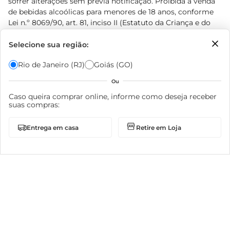
sofrer alterações sem prévia notificação. Proibida a venda
de bebidas alcoólicas para menores de 18 anos, conforme
Lei n.º 8069/90, art. 81, inciso II (Estatuto da Criança e do
Adolescente). Preços e condições exclusivos para o
www.prezunic.com.br
, podendo sofrer alterações sem aviso
Selecione sua região:
prévio. O valor mínimo para as compras on-line é de R$
Rio de Janeiro (RJ)
Goiás (GO)
80,00.
Ou
Caso queira comprar online, informe como deseja receber
suas compras:
© 2026 Copyright. Todos os direitos
Entrega em casa
Retire em Loja
reservados Prezunic.
Cencosud Brasil Comercial SA.CNPJ sob n° 39.346.861/0350-
38 . Sediada na Av. das Nações Unidas, 12.995, 21º andar, CEP:
04.578-000, Bairro Brooklin Paulista, na cidade de São Paulo
- SP.