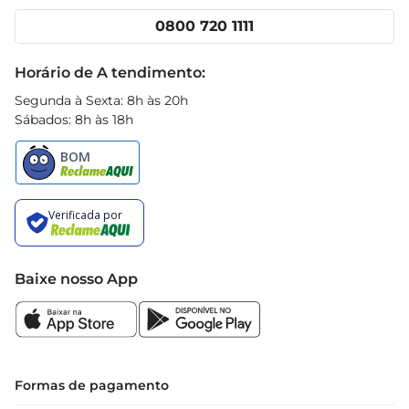
Cencosud Media
Clube Prezunic
0800 720 1111
Receitas
Black Friday
Horário de A tendimento:
Segunda à Sexta: 8h às 20h
Sábados: 8h às 18h
Baixe nosso App
Formas de pagamento