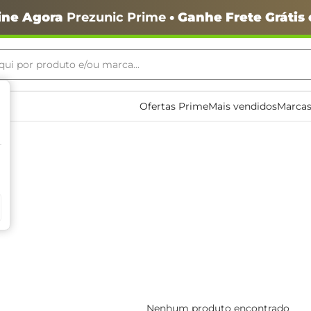
ine Agora
Prezunic Prime
• Ganhe Frete Grátis
ui por produto e/ou marca...
ais buscados
Ofertas Prime
Mais vendidos
Marcas
o
Nenhum produto encontrado
igiênico