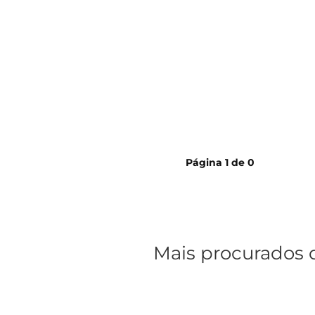
cerveja
Página
1
de
0
Mais procurados 