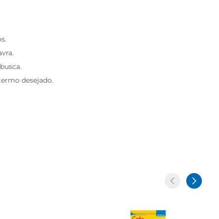
s.
avra.
 busca.
 termo desejado.