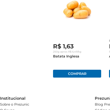
R$
1
,
63
250g
aprox.
•
R$
6
,
49
/kg
Batata Inglesa
Institucional
Prezun
Sobre o Prezunic
Blog Pre