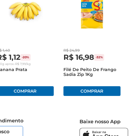
$
1
,
40
R$
24
,
99
R$
1
,
12
R$
16
,
98
-
20%
-
32%
40g
aprox.
•
R$
7
,
99
/kg
anana Prata
Filé De Peito De Frango
Sadia Zip 1Kg
endimento
Baixe nosso App
osco