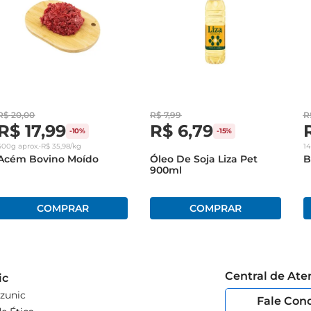
R$
20
,
00
R$
7
,
99
R
R$
17
,
99
R$
6
,
79
-
10%
-
15%
500g
aprox.
•
R$
35
,
98
/kg
1
Acém Bovino Moído
Óleo De Soja Liza Pet
B
900ml
Central de At
ic
zunic
Fale Con