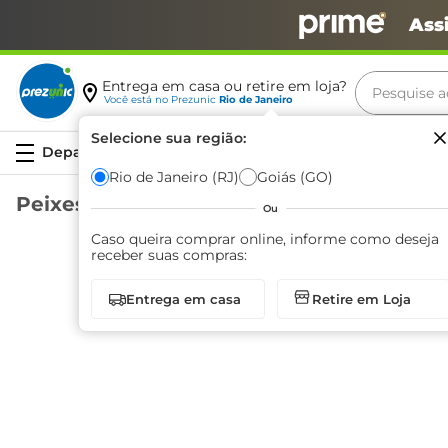
Ass
Pesquise aq
Entrega em casa ou retire em loja?
Você está no
Prezunic
Rio de Janeiro
Termos m
Selecione sua região:
Serviços
carne
Rio de Janeiro (RJ)
Goiás (GO)
Peixes e Frutos do Mar
leite
Ou
café
Caso queira comprar online, informe como deseja
receber suas compras:
queijo
Entrega em casa
Retire em Loja
azeite
Página
1
de
0
biscoit
arroz
iogurte
papel h