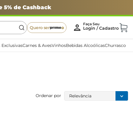
 e 5% de Cashback
Quero ser
 Exclusivas
Carnes & Aves
Vinhos
Bebidas Alcoólicas
Churrasco
Ordenar por
Relevância