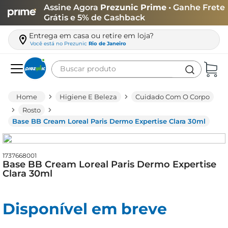
Assine Agora
Prezunic Prime
• Ganhe Frete
Grátis e 5% de Cashback
Entrega em casa ou retire em loja?
Você está no
Prezunic
Rio de Janeiro
Buscar produto
Termos mais buscados
Higiene E Beleza
Cuidado Com O Corpo
carne
Rosto
Base BB Cream Loreal Paris Dermo Expertise Clara 30ml
leite
café
1737668001
queijo
Base BB Cream Loreal Paris Dermo Expertise
Clara 30ml
azeite
biscoito
Disponível em breve
arroz