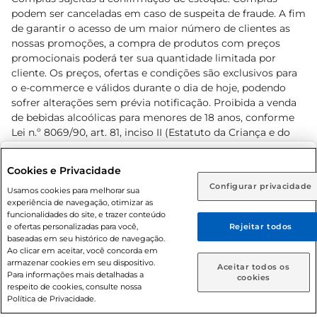
podem ser canceladas em caso de suspeita de fraude. A fim
de garantir o acesso de um maior número de clientes as
nossas promoções, a compra de produtos com preços
promocionais poderá ter sua quantidade limitada por
cliente. Os preços, ofertas e condições são exclusivos para
o e-commerce e válidos durante o dia de hoje, podendo
sofrer alterações sem prévia notificação. Proibida a venda
de bebidas alcoólicas para menores de 18 anos, conforme
Lei n.º 8069/90, art. 81, inciso II (Estatuto da Criança e do
Adolescente). Preços e condições exclusivos para o
www.prezunic.com.br
, podendo sofrer alterações sem aviso
Selecione sua região:
Cookies e Privacidade
prévio. O valor mínimo para as compras on-line é de R$
Configurar privacidade
Rio de Janeiro (RJ)
Goiás (GO)
Usamos cookies para melhorar sua
80,00.
experiência de navegação, otimizar as
Ou
funcionalidades do site, e trazer conteúdo
e ofertas personalizadas para você,
Rejeitar todos
Caso queira comprar online, informe como deseja receber
baseadas em seu histórico de navegação.
suas compras:
Ao clicar em aceitar, você concorda em
armazenar cookies em seu dispositivo.
© 2026 Copyright. Todos os direitos
Aceitar todos os
Para informações mais detalhadas a
Entrega em casa
Retire em Loja
cookies
reservados Prezunic.
respeito de cookies, consulte nossa
Política de Privacidade.