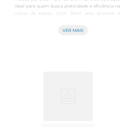
ideal para quem busca praticidade e eficiência na 
rotina de beleza. Com 30ml, este produto é 
perfeito para o dia a dia, proporcionando uma 
cobertura leve e natural. Sua fórmula é projetada 
VER MAIS
para uniformizar o tom da pele, disfarçar 
imperfeições e oferecer hidratação, tudo em um 
único passo. Para utilizála, aplique uma 
quantidade adequada sobre a pele limpa, 
espalhando com os dedos ou com a ajuda de um 
pincel, garantindo uma aplicação uniforme.

Benefícios e características principais  

Este BB Cream não só oferececobertura, mas 
também cuida da pele. Enriquecido com 
ingredientes que promovem a hidratação e 
proteção, ele ajuda a manter a pele saudável e 
radiante. Além disso, sua textura leve permite que 
a pele respire, evitando a sensação de peso 
comum em bases tradicionais. A Base BB Cream 