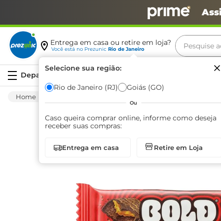
Ass
Pesquise aq
Entrega em casa ou retire em loja?
Você está no
Prezunic
Rio de Janeiro
Termos m
Selecione sua região:
Serviços
carne
Rio de Janeiro (RJ)
Goiás (GO)
Mercearia
Salgadinhos E Snacks
Nuts
leite
Ou
café
Caso queira comprar online, informe como deseja
receber suas compras:
queijo
Entrega em casa
Retire em Loja
azeite
biscoit
arroz
iogurte
papel h