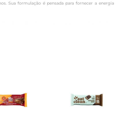
os. Sua formulação é pensada para fornecer a energia 
 um lanche saudável sem comprometer sua dieta. O sabor 
agrada tanto os amantes de atividades físicas quanto 
ção saudável à mão. Ideal para momentos em que a fome 
 atividades ao ar livre, como caminhadas ou passeios, 
 pensada para oferecer um equilíbrio entre proteínas, 
ácil de abrir e transportar, garantindo que você tenha 
eite a energia que ela proporciona e mantenhase ativo 