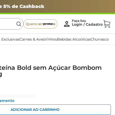
 e 5% de Cashback
Quero ser
 Exclusivas
Carnes & Aves
Vinhos
Bebidas Alcoólicas
Churrasco
oteína Bold sem Açúcar Bombom
g
gamento
ADICIONAR AO CARRINHO