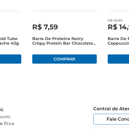
R$
18
,
99
R$
7
,
59
R$
14
,
old Tube
Barra De Proteína Nutry
Barra De 
tache 40g
Crispy Protein Bar Chocolate
Cappucci
Cobertura Chocolate Ao Leite
Salgado 
360g C/ 12
Central de At
ic
zunic
Fale Con
e Ética