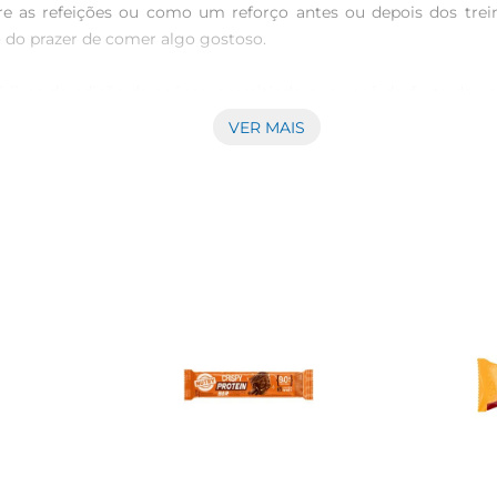
re as refeições ou como um reforço antes ou depois dos trein
o do prazer de comer algo gostoso.

é livre de adição de açúcar, permitindo que você desfrute de
onar uma experiência única a cada mordida. É uma opção que 
VER MAIS
 até mesmo no carro, garantindo que você tenha sempre uma op
leta. Além disso, pode ser uma excelente companhia para suas
mento.

cionar a energia que você precisa. A composição nutricional é
 nutritiva e saborosa. Com um design prático, a embalagem é f
quem deseja unir sabor e nutrição em um único produto. Aprov