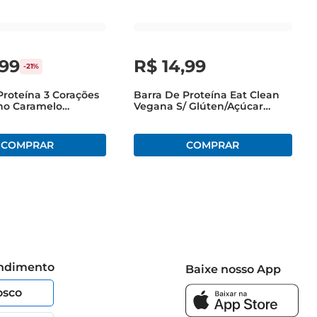
99
R$
14
,
99
-
21%
Proteína 3 Corações
Barra De Proteína Eat Clean
no Caramelo
Vegana S/ Glúten/Açúcar
50g
Chocolate Belga 45g
endimento
Baixe nosso App
osco