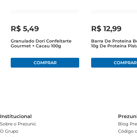
R$
5
,
49
R$
12
,
99
Granulado Dori Confeitarte
Barra De Proteína B
Gourmet + Cacau 100g
10g De Proteína Pis
Institucional
Prezun
Sobre o Prezunic
Blog Pre
O Grupo
Código d