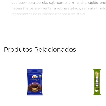
qualquer hora do dia, seja como um lanche rápido ent
necessária para enfrentar a rotina agitada, sem abrir mã
Ingredientes de qualidade e sabor irresistível  

Elaborada com ingredientes selecionados, a Barra Bold 
crocante e a textura macia se combinam para proporci
aqueles que buscam um lanche prático e nutritivo.

Versatilidade e praticidade  

Essa barra é perfeita para levar na bolsa, mochila ou
Produtos Relacionados
aperta e não há tempo para preparar uma refeição comp
oferecendo a energia necessária para continuar em movi
Especificações e informações técnicas  

Cada embalagem contémuma barra de 60g, ideal para por
carboidratos e gorduras saudáveis, tornandoa uma opção
sempre à disposição um lanche saudável.

A Barra Proteína Bold S/AC é a escolha perfeita para 
durante todo o dia