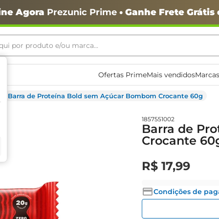
ine Agora
Prezunic Prime
• Ganhe Frete Grátis
ui por produto e/ou marca...
ais buscados
Ofertas Prime
Mais vendidos
Marcas
Barra de Proteína Bold sem Açúcar Bombom Crocante 60g
1857551002
Barra de Pr
Crocante 60
R$
17
,
99
o
Condições de pa
igiênico