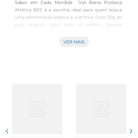
Sabor em Cada Mordida  \nA Barra Proteica 
Atlética BES é a escolha ideal para quem busca 
uma alimentação prática e nutritiva. Com 32g de 
pura energia, essa barra é perfeita paraser 
consumida a qualquer hora do dia, seja como um 
lanche rápido ou um reforço póstreino. Seu sabor 
VER MAIS
delicioso combina ingredientes selecionados, 
proporcionando uma experiência agradável a 
cada mordida.\nIngredientes de Qualidade  
\nElaborada com uma fórmula que prioriza a 
saúde, a Barra Proteica Atlética BES é rica em 
proteínas, essenciais para a recuperação 
muscular e manutenção da massa magra. Além 
disso, contém fibras que auxiliam na digestão e 
proporcionam uma sensação de saciedade, 
ajudando a controlar a fome ao longo do dia. É 
uma opção que se alinha perfeitamente a um 
estilo de vida ativo e saudável.\nPraticidade para 
o Seu Estilo de Vida  \nCom um formato 