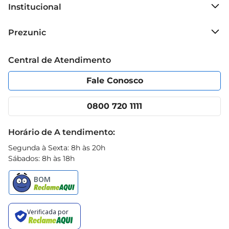
Institucional
Sobre o Prezunic
Prezunic
Grupo Cencosud
Trabalhe conosco
Blog Prezunic
Central de Atendimento
Política de Privacidade
Código de Ética
Portal do fornecedor
Encartes
Fale Conosco
Nossas lojas
App Prezunic
Cencosud Media
Clube Prezunic
0800 720 1111
Receitas
Black Friday
Horário de A tendimento:
Segunda à Sexta: 8h às 20h
Sábados: 8h às 18h