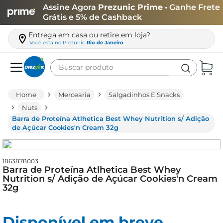
Assine Agora
Prezunic Prime
• Ganhe Frete
Grátis e 5% de Cashback
Entrega em casa ou retire em loja?
Você está no
Prezunic
Rio de Janeiro
Buscar produto
Termos mais buscados
Mercearia
Salgadinhos E Snacks
carne
Nuts
Barra de Proteína Atlhetica Best Whey Nutrition s/ Adição
leite
de Açúcar Cookies'n Cream 32g
café
queijo
1863878003
Barra de Proteína Atlhetica Best Whey
arroz
Nutrition s/ Adição de Açúcar Cookies'n Cream
32g
azeite
biscoito
Disponível em breve