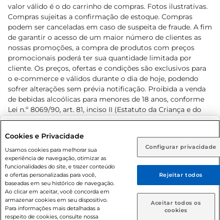
valor válido é o do carrinho de compras. Fotos ilustrativas.
Compras sujeitas a confirmação de estoque. Compras
podem ser canceladas em caso de suspeita de fraude. A fim
de garantir o acesso de um maior número de clientes as
nossas promoções, a compra de produtos com preços
promocionais poderá ter sua quantidade limitada por
cliente. Os preços, ofertas e condições são exclusivos para
o e-commerce e válidos durante o dia de hoje, podendo
sofrer alterações sem prévia notificação. Proibida a venda
de bebidas alcoólicas para menores de 18 anos, conforme
Lei n.º 8069/90, art. 81, inciso II (Estatuto da Criança e do
Adolescente). Preços e condições exclusivos para o
www.prezunic.com.br
, podendo sofrer alterações sem aviso
Selecione sua região:
Cookies e Privacidade
prévio. O valor mínimo para as compras on-line é de R$
Configurar privacidade
Rio de Janeiro (RJ)
Goiás (GO)
Usamos cookies para melhorar sua
80,00.
experiência de navegação, otimizar as
Ou
funcionalidades do site, e trazer conteúdo
e ofertas personalizadas para você,
Rejeitar todos
Caso queira comprar online, informe como deseja receber
baseadas em seu histórico de navegação.
suas compras:
Ao clicar em aceitar, você concorda em
armazenar cookies em seu dispositivo.
© 2026 Copyright. Todos os direitos
Aceitar todos os
Para informações mais detalhadas a
Entrega em casa
Retire em Loja
cookies
reservados Prezunic.
respeito de cookies, consulte nossa