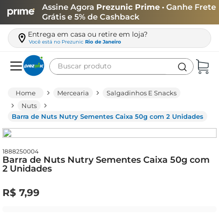
Assine Agora
Prezunic Prime
• Ganhe Frete
Grátis e 5% de Cashback
Entrega em casa ou retire em loja?
Você está no
Prezunic
Rio de Janeiro
Buscar produto
Termos mais buscados
Mercearia
Salgadinhos E Snacks
carne
Nuts
Barra de Nuts Nutry Sementes Caixa 50g com 2 Unidades
leite
café
queijo
1888250004
Barra de Nuts Nutry Sementes Caixa 50g com
2 Unidades
arroz
biscoito
R$
7
,
99
azeite