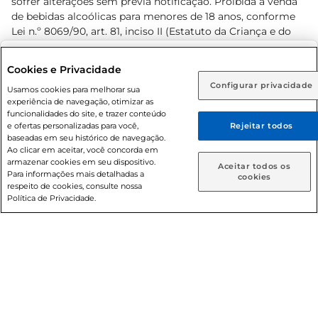
sofrer alterações sem prévia notificação. Proibida a venda
de bebidas alcoólicas para menores de 18 anos, conforme
Lei n.º 8069/90, art. 81, inciso II (Estatuto da Criança e do
Adolescente). Preços e condições exclusivos para o
www.prezunic.com.br
, podendo sofrer alterações sem aviso
Selecione sua região:
Cookies e Privacidade
prévio. O valor mínimo para as compras on-line é de R$
Configurar privacidade
Rio de Janeiro (RJ)
Goiás (GO)
Usamos cookies para melhorar sua
80,00.
experiência de navegação, otimizar as
Ou
funcionalidades do site, e trazer conteúdo
e ofertas personalizadas para você,
Rejeitar todos
Caso queira comprar online, informe como deseja receber
baseadas em seu histórico de navegação.
suas compras:
Ao clicar em aceitar, você concorda em
armazenar cookies em seu dispositivo.
© 2026 Copyright. Todos os direitos
Aceitar todos os
Para informações mais detalhadas a
Entrega em casa
Retire em Loja
cookies
reservados Prezunic.
respeito de cookies, consulte nossa
Política de Privacidade.
Cencosud Brasil Comercial SA.CNPJ sob n° 39.346.861/0350-
38 . Sediada na Av. das Nações Unidas, 12.995, 21º andar, CEP:
04.578-000, Bairro Brooklin Paulista, na cidade de São Paulo
- SP.