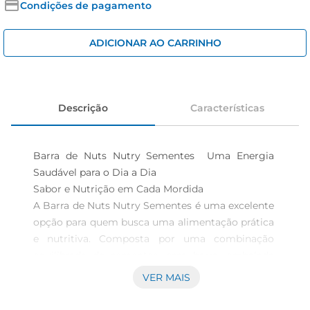
cerveja
Condições de pagamento
iogurte
ADICIONAR AO CARRINHO
papel higiênico
Descrição
Características
Barra de Nuts Nutry Sementes  Uma Energia 
Saudável para o Dia a Dia

Sabor e Nutrição em Cada Mordida 

A Barra de Nuts Nutry Sementes é uma excelente 
opção para quem busca uma alimentação prática 
e nutritiva. Composta por uma combinação 
equilibrada de sementes, essa barra, embalada 
em uma caixa com 50g, vem com duas unidades 
VER MAIS
que são perfeitas para levar na bolsa e consumir a 
qualquer momento. É ideal tanto para um lanche 