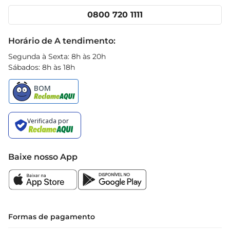
Cencosud Media
Clube Prezunic
0800 720 1111
Receitas
Black Friday
Horário de A tendimento:
Segunda à Sexta: 8h às 20h
Sábados: 8h às 18h
Baixe nosso App
Formas de pagamento