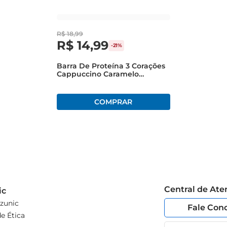
R$
18
,
99
R$
14
,
99
-
21%
Barra De Proteína 3 Corações
Cappuccino Caramelo
Salgado 50g
Central de At
ic
zunic
Fale Con
e Ética