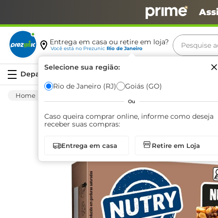
Ass
Pesquise aq
Entrega em casa ou retire em loja?
Você está no
Prezunic
Rio de Janeiro
Termos m
Selecione sua região:
Serviços
carne
Rio de Janeiro (RJ)
Goiás (GO)
Mercearia
Salgadinhos E Snacks
Nuts
leite
Ou
café
Caso queira comprar online, informe como deseja
receber suas compras:
queijo
Entrega em casa
Retire em Loja
azeite
biscoit
arroz
iogurte
papel h