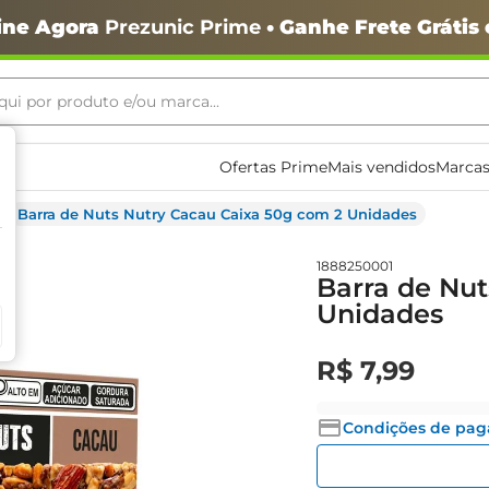
ine Agora
Prezunic Prime
• Ganhe Frete Grátis
ui por produto e/ou marca...
ais buscados
Ofertas Prime
Mais vendidos
Marcas
Barra de Nuts Nutry Cacau Caixa 50g com 2 Unidades
1888250001
Barra de Nut
Unidades
R$
7
,
99
o
Condições de pa
igiênico