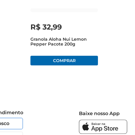
R$
32
,
99
Granola Aloha Nui Lemon
Pepper Pacote 200g
endimento
Baixe nosso App
osco