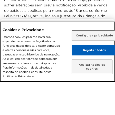
sofrer alterações sem prévia notificação. Proibida a venda
de bebidas alcoólicas para menores de 18 anos, conforme
Lei n.º 8069/90, art. 81, inciso II (Estatuto da Criança e do
Adolescente). Preços e condições exclusivos para o
www.prezunic.com.br
, podendo sofrer alterações sem aviso
Selecione sua região:
Cookies e Privacidade
prévio. O valor mínimo para as compras on-line é de R$
Configurar privacidade
Rio de Janeiro (RJ)
Goiás (GO)
Usamos cookies para melhorar sua
80,00.
experiência de navegação, otimizar as
Ou
funcionalidades do site, e trazer conteúdo
e ofertas personalizadas para você,
Rejeitar todos
Caso queira comprar online, informe como deseja receber
baseadas em seu histórico de navegação.
suas compras:
Ao clicar em aceitar, você concorda em
armazenar cookies em seu dispositivo.
© 2026 Copyright. Todos os direitos
Aceitar todos os
Para informações mais detalhadas a
Entrega em casa
Retire em Loja
cookies
reservados Prezunic.
respeito de cookies, consulte nossa
Política de Privacidade.
Cencosud Brasil Comercial SA.CNPJ sob n° 39.346.861/0350-
38 . Sediada na Av. das Nações Unidas, 12.995, 21º andar, CEP:
04.578-000, Bairro Brooklin Paulista, na cidade de São Paulo
- SP.