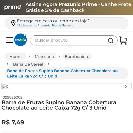
Assine Agora
Prezunic Prime
• Ganhe Frete
Grátis e 5% de Cashback
Entrega em casa ou retire em loja?
Você está no
Prezunic
Rio de Janeiro
Buscar produto
Termos mais buscados
Mercearia
Bomboniere
carne
Barra De Cereal
Barra de Frutas Supino Banana Cobertura Chocolate ao
leite
Leite Caixa 72g C/ 3 Unid
café
queijo
1099026002
Barra de Frutas Supino Banana Cobertura
azeite
Chocolate ao Leite Caixa 72g C/ 3 Unid
biscoito
R$
7
,
49
arroz