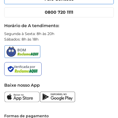
Nossas lojas
App Prezunic
Cencosud Media
Clube Prezunic
0800 720 1111
Receitas
Black Friday
Horário de A tendimento:
Segunda à Sexta: 8h às 20h
Sábados: 8h às 18h
Baixe nosso App
Formas de pagamento