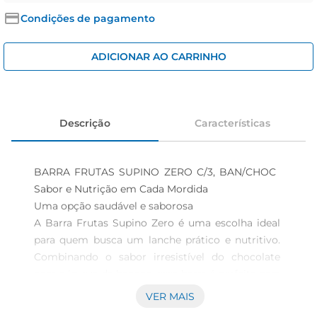
iogurte
Condições de pagamento
papel higiênico
cerveja
ADICIONAR AO CARRINHO
Descrição
Características
BARRA FRUTAS SUPINO ZERO C/3, BAN/CHOC  
Sabor e Nutrição em Cada Mordida

Uma opção saudável e saborosa  

A Barra Frutas Supino Zero é uma escolha ideal 
para quem busca um lanche prático e nutritivo. 
Combinando o sabor irresistível do chocolate 
com a leveza da banana, essa barra é perfeita para 
aqueles momentos em que você precisa de 
VER MAIS
energia extra sem abrir mão da saúde. Cada 